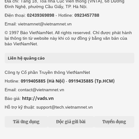
Địa chỉ: Tầng 18, Toà nhà Cục Viễn thông (VNTA), 68 Dương
Đình Nghệ, phường Cầu Giấy, TP. Hà Nội.
Điện thoại:
02439369898
- Hotline:
0923457788
Email: vietnamnet@vietnamnet.vn
© 1997 Báo VietNamNet. All rights reserved. Chỉ được phát hành
lại thông tin từ website này khi có sự đồng ý bằng văn bản của
báo VietNamNet.
Liên hệ quảng cáo
Công ty Cổ phần Truyền thông VietNamNet
0919405885 (Hà Nội)
0919435885 (Tp.HCM)
Hotline:
-
Email: contact@vietnamnet.vn
http://vads.vn
Báo giá:
Hỗ trợ kỹ thuật: support@tech.vietnamnet.vn
Tải ứng dụng
Độc giả gửi bài
Tuyển dụng