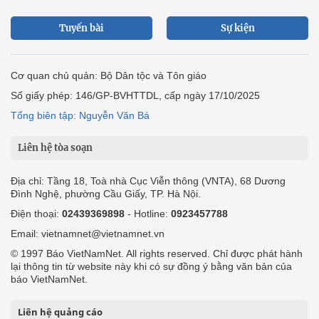
Tuyến bài
Sự kiện
Cơ quan chủ quản: Bộ Dân tộc và Tôn giáo
Số giấy phép: 146/GP-BVHTTDL, cấp ngày 17/10/2025
Tổng biên tập: Nguyễn Văn Bá
Liên hệ tòa soạn
Địa chỉ: Tầng 18, Toà nhà Cục Viễn thông (VNTA), 68 Dương
Đình Nghệ, phường Cầu Giấy, TP. Hà Nội.
Điện thoại:
02439369898
- Hotline:
0923457788
Email: vietnamnet@vietnamnet.vn
© 1997 Báo VietNamNet. All rights reserved. Chỉ được phát hành
lại thông tin từ website này khi có sự đồng ý bằng văn bản của
báo VietNamNet.
Liên hệ quảng cáo