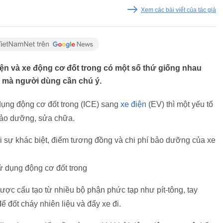
Xem các bài viết của tác giả
ện và xe động cơ đốt trong có một số thứ giống nhau
g mà người dùng cần chú ý.
ụng động cơ đốt trong (ICE) sang
xe điện
(EV) thì một yếu tố
 bảo dưỡng, sửa chữa.
ới sự khác biệt, điểm tương đồng và chi phí bảo dưỡng của xe
ử dụng động cơ đốt trong
ợc cấu tạo từ nhiều bộ phận phức tạp như pít-tông, tay
để đốt cháy nhiên liệu và đẩy xe đi.