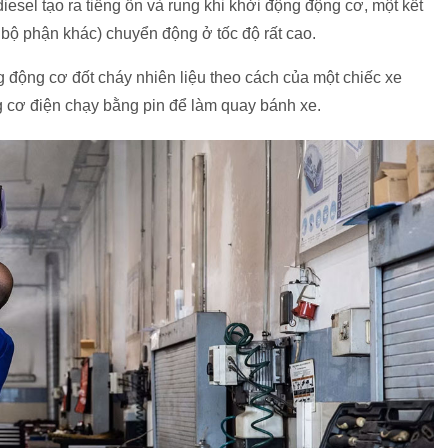
iesel tạo ra tiếng ồn và rung khi khởi động động cơ, một kết
 bộ phận khác) chuyển động ở tốc độ rất cao.
g động cơ đốt cháy nhiên liệu theo cách của một chiếc xe
 cơ điện chạy bằng pin để làm quay bánh xe.