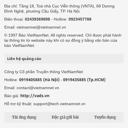
Địa chỉ: Tầng 18, Toà nhà Cục Viễn thông (VNTA), 68 Dương
Đình Nghệ, phường Cầu Giấy, TP. Hà Nội.
Điện thoại:
02439369898
- Hotline:
0923457788
Email: vietnamnet@vietnamnet.vn
© 1997 Báo VietNamNet. All rights reserved. Chỉ được phát hành
lại thông tin từ website này khi có sự đồng ý bằng văn bản của
báo VietNamNet.
Liên hệ quảng cáo
Công ty Cổ phần Truyền thông VietNamNet
0919405885 (Hà Nội)
0919435885 (Tp.HCM)
Hotline:
-
Email: contact@vietnamnet.vn
http://vads.vn
Báo giá:
Hỗ trợ kỹ thuật: support@tech.vietnamnet.vn
Tải ứng dụng
Độc giả gửi bài
Tuyển dụng