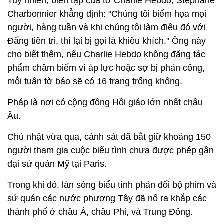
Tuy nhiên, biên tập của tờ Charlie Hebdo,
Stephane
Charbonnier khẳng định: "Chúng tôi biếm họa mọi
người, hàng tuần và khi chúng tôi làm điều đó với
Đấng tiên tri, thì lại bị gọi là khiêu khích." Ông này
cho biết thêm, nếu
Charlie Hebdo không đăng tác
phẩm châm biếm vì áp lực hoặc sợ bị phản công,
mỗi tuần tờ báo sẽ có 16 trang trống không.
Pháp là nơi có cộng đồng Hồi giáo lớn nhất châu
Âu.
Chủ nhật vừa qua, cảnh sát đã bắt giữ khoảng 150
người tham gia cuộc biểu tình chưa được phép gần
đại sứ quán Mỹ tại Paris.
Trong khi đó, làn sóng biểu tình phản đối bộ phim và
sứ quán các nước phương Tây đã nổ ra khắp các
thành phố ở châu Á, châu Phi, và Trung Đông.