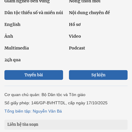
Giảm nghèo bền vững
Nông thôn mới
Dân tộc thiểu số và miền núi
Nội dung chuyên đề
English
Hồ sơ
Ảnh
Video
Multimedia
Podcast
24h qua
Tuyến bài
Sự kiện
Cơ quan chủ quản: Bộ Dân tộc và Tôn giáo
Số giấy phép: 146/GP-BVHTTDL, cấp ngày 17/10/2025
Tổng biên tập: Nguyễn Văn Bá
Liên hệ tòa soạn