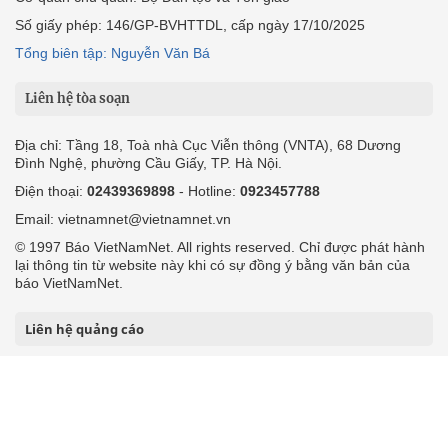
Số giấy phép: 146/GP-BVHTTDL, cấp ngày 17/10/2025
Tổng biên tập: Nguyễn Văn Bá
Liên hệ tòa soạn
Địa chỉ: Tầng 18, Toà nhà Cục Viễn thông (VNTA), 68 Dương
Đình Nghệ, phường Cầu Giấy, TP. Hà Nội.
Điện thoại:
02439369898
- Hotline:
0923457788
Email: vietnamnet@vietnamnet.vn
© 1997 Báo VietNamNet. All rights reserved. Chỉ được phát hành
lại thông tin từ website này khi có sự đồng ý bằng văn bản của
báo VietNamNet.
Liên hệ quảng cáo
Công ty Cổ phần Truyền thông VietNamNet
0919405885 (Hà Nội)
0919435885 (Tp.HCM)
Hotline:
-
Email: contact@vietnamnet.vn