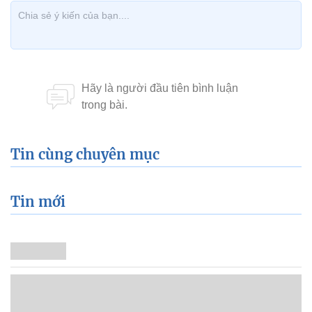
Tin cùng chuyên mục
Tin mới