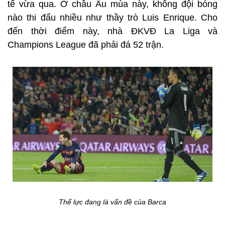
tế vừa qua. Ở châu Âu mùa này, không đội bóng
nào thi đấu nhiều như thầy trò Luis Enrique. Cho
đến thời điểm này, nhà ĐKVĐ La Liga và
Champions League đã phải đá 52 trận.
Thể lực đang là vấn đề của Barca