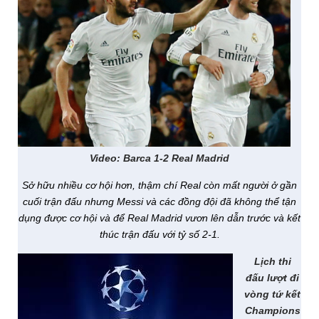
Video: Barca 1-2 Real Madrid
Sở hữu nhiều cơ hội hơn, thậm chí Real còn mất người ở gần
cuối trận đấu nhưng Messi và các đồng đội đã không thể tận
dụng được cơ hội và để Real Madrid vươn lên dẫn trước và kết
thúc trận đấu với tỷ số 2-1.
Lịch thi
đấu lượt đi
vòng tứ kết
Champions