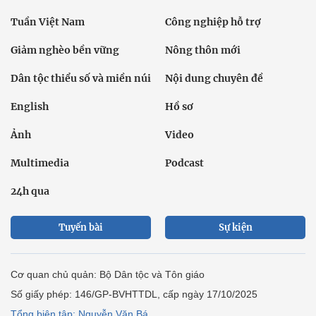
Tuần Việt Nam
Công nghiệp hỗ trợ
Giảm nghèo bền vững
Nông thôn mới
Dân tộc thiểu số và miền núi
Nội dung chuyên đề
English
Hồ sơ
Ảnh
Video
Multimedia
Podcast
24h qua
Tuyến bài
Sự kiện
Cơ quan chủ quản: Bộ Dân tộc và Tôn giáo
Số giấy phép: 146/GP-BVHTTDL, cấp ngày 17/10/2025
Tổng biên tập: Nguyễn Văn Bá