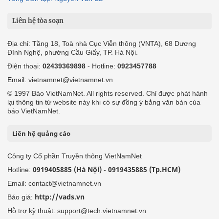
Liên hệ tòa soạn
Địa chỉ: Tầng 18, Toà nhà Cục Viễn thông (VNTA), 68 Dương
Đình Nghệ, phường Cầu Giấy, TP. Hà Nội.
Điện thoại:
02439369898
- Hotline:
0923457788
Email: vietnamnet@vietnamnet.vn
© 1997 Báo VietNamNet. All rights reserved. Chỉ được phát hành
lại thông tin từ website này khi có sự đồng ý bằng văn bản của
báo VietNamNet.
Liên hệ quảng cáo
Công ty Cổ phần Truyền thông VietNamNet
0919405885 (Hà Nội)
0919435885 (Tp.HCM)
Hotline:
-
Email: contact@vietnamnet.vn
http://vads.vn
Báo giá:
Hỗ trợ kỹ thuật: support@tech.vietnamnet.vn