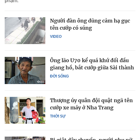
phạm.
Người đàn ông dũng cảm hạ gục
tên cướp có súng
VIDEO
Ông lão U70 kể quá khứ đối đầu
giang hồ, bắt cướp giữa Sài thành
ĐỜI SỐNG
Thượng úy quân đội quật ngã tên
cướp xe máy ở Nha Trang
THỜI SỰ