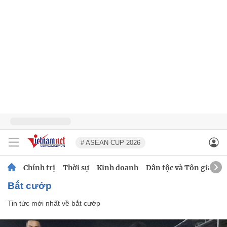
# ASEAN CUP 2026
Chính trị
Thời sự
Kinh doanh
Dân tộc và Tôn giáo
bắt cướp
Tin tức mới nhất về
bắt cướp