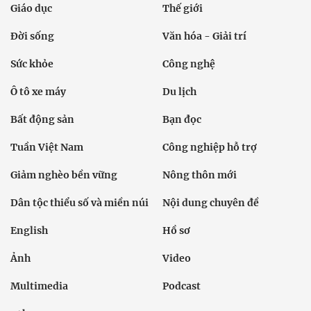
Giáo dục
Thế giới
Đời sống
Văn hóa - Giải trí
Sức khỏe
Công nghệ
Ô tô xe máy
Du lịch
Bất động sản
Bạn đọc
Tuần Việt Nam
Công nghiệp hỗ trợ
Giảm nghèo bền vững
Nông thôn mới
Dân tộc thiểu số và miền núi
Nội dung chuyên đề
English
Hồ sơ
Ảnh
Video
Multimedia
Podcast