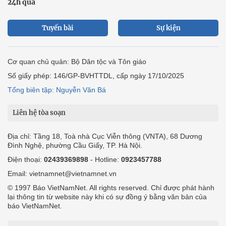
24h qua
Tuyến bài
Sự kiện
Cơ quan chủ quản: Bộ Dân tộc và Tôn giáo
Số giấy phép: 146/GP-BVHTTDL, cấp ngày 17/10/2025
Tổng biên tập: Nguyễn Văn Bá
Liên hệ tòa soạn
Địa chỉ: Tầng 18, Toà nhà Cục Viễn thông (VNTA), 68 Dương
Đình Nghệ, phường Cầu Giấy, TP. Hà Nội.
Điện thoại:
02439369898
- Hotline:
0923457788
Email: vietnamnet@vietnamnet.vn
© 1997 Báo VietNamNet. All rights reserved. Chỉ được phát hành
lại thông tin từ website này khi có sự đồng ý bằng văn bản của
báo VietNamNet.