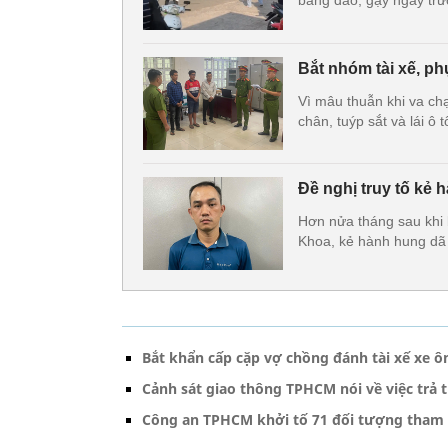
bằng dao, gậy ngay tr
Bắt nhóm tài xế, p
Vì mâu thuẫn khi va ch
chân, tuýp sắt và lái ô 
Đề nghị truy tố kẻ
Hơn nửa tháng sau khi 
Khoa, kẻ hành hung dã 
Bắt khẩn cấp cặp vợ chồng đánh tài xế xe
Cảnh sát giao thông TPHCM nói về việc trả
Công an TPHCM khởi tố 71 đối tượng tham