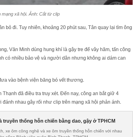
 mạng xã hội. Ảnh: Cắt từ clip
 bỏ đi. Tuy nhiên, khoảng 20 phút sau, Tân quay lại tìm ông
g, Văn Minh dùng hung khí là gậy tre để vây hãm, tấn công
nh có nhiều bảo vệ và người dân nhưng không ai dám can
ưa vào bệnh viện băng bó vết thương.
Thạnh đã điều tra truy xét. Đến nay, công an bắt giữ 4
i đánh nhau gây rối như clip trên mạng xã hội phản ánh.
à truyền thống hỗn chiến bằng dao, gậy ở TPHCM
h, xe ôm công nghệ và xe ôm truyền thống hỗn chiến với nhau