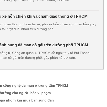
ước cổng Bệnh viện quận Bình Thạnh, TPHCM.
hụ xe hỗn chiến khi va chạm giao thông ở TPHCM
ạm giao thông, nhóm tài xế, phụ xe hỗn chiến với nhau bằng tay
tô tải rượt đuổi nhau trên đường phố.
 hành hung dã man cô gái trên đường phố TPHCM
bắt giữ, Công an quận 4, TPHCM đề nghị truy tố Bùi Thanh
man cô gái trên đường phố, gây phẫn nộ dư luận.
 ôm công nghệ dã man ở trung tâm TPHCM
 thưởng cho người báo vi phạm
 gia nhóm kín mua bán súng đạn