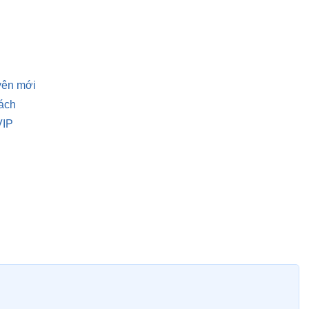
uyên mới
ách
VIP