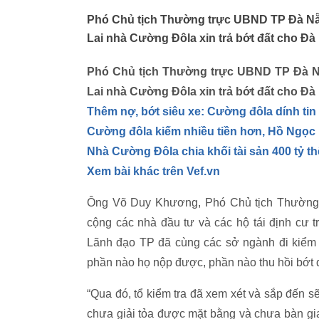
Phó Chủ tịch Thường trực UBND TP Đà N
Lai nhà Cường Đôla xin trả bớt đất cho Đà
Phó Chủ tịch Thường trực UBND TP Đà 
Lai nhà Cường Đôla xin trả bớt đất cho Đà
Thêm nợ, bớt siêu xe: Cường đôla dính tin
Cường đôla kiếm nhiều tiền hơn, Hồ Ngọc 
Nhà Cường Đôla chia khối tài sản 400 tỷ t
Xem bài khác trên Vef.vn
Ông Võ Duy Khương, Phó Chủ tịch Thường 
cộng các nhà đầu tư và các hộ tái định cư t
Lãnh đạo TP đã cùng các sở ngành đi kiểm t
phần nào họ nộp được, phần nào thu hồi bớt di
“Qua đó, tổ kiểm tra đã xem xét và sắp đến 
chưa giải tỏa được mặt bằng và chưa bàn gi