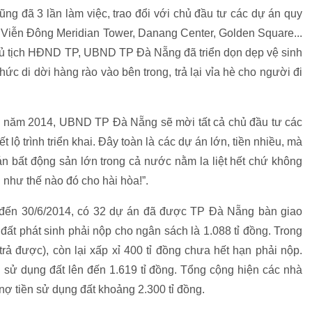
g đã 3 lần làm việc, trao đổi với chủ đầu tư các dự án quy
Viễn Đông Meridian Tower, Danang Center, Golden Square...
ủ tịch HĐND TP, UBND TP Đà Nẵng đã triển dọn dẹp vệ sinh
ức di dời hàng rào vào bên trong, trả lại vỉa hè cho người đi
i năm 2014, UBND TP Đà Nẵng sẽ mời tất cả chủ đầu tư các
 lộ trình triển khai. Đây toàn là các dự án lớn, tiền nhiều, mà
 án bất động sản lớn trong cả nước nằm la liệt hết chứ không
 như thế nào đó cho hài hòa!”.
 đến 30/6/2014, có 32 dự án đã được TP Đà Nẵng bàn giao
đất phát sinh phải nộp cho ngân sách là 1.088 tỉ đồng. Trong
rả được), còn lại xấp xỉ 400 tỉ đồng chưa hết hạn phải nộp.
n sử dụng đất lên đến 1.619 tỉ đồng. Tổng cộng hiện các nhà
nợ tiền sử dụng đất khoảng 2.300 tỉ đồng.