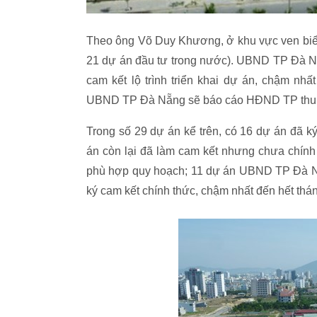
Theo ông Võ Duy Khương, ở khu vực ven biển
21 dự án đầu tư trong nước). UBND TP Đà Nẵn
cam kết lộ trình triển khai dự án, chậm nh
UBND TP Đà Nẵng sẽ báo cáo HĐND TP thu h
Trong số 29 dự án kể trên, có 16 dự án đã k
án còn lại đã làm cam kết nhưng chưa chính 
phù hợp quy hoạch; 11 dự án UBND TP Đà Nẵn
ký cam kết chính thức, chậm nhất đến hết thán