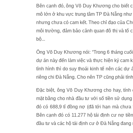
Bên cạnh đó, ông Võ Duy Khương cho biết cũn
mô lớn ở khu vực trung tâm TP Đà Nẵng như 
nhưng chưa có cam kết. Theo chỉ đạo của Ch
môi trường, đảm bảo cảnh quan đô thị và tổ ch
bộ...
Ông Võ Duy Khương nói: “Trong 6 tháng cuố
dự án này đến làm việc và thực hiện ký cam kết
tình hình thì do suy thoái kinh tế nên các dự
riêng chi Đà Nẵng. Cho nên TP cũng phải tính
Đặc biệt, ông Võ Duy Khương cho hay, tính
mặt bằng cho nhà đầu tư với số tiền sử dụng 
đó có 688,9 tỉ đồng nợ (đã tới hạn mà chưa t
Bên cạnh đó có 11.277 hộ tái định cư nợ tiề
đầu tư và các hộ tái định cư ở Đà Nẵng đang 