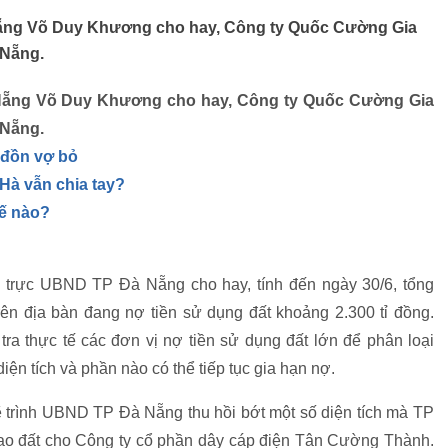
ẵng Võ Duy Khương cho hay, Công ty Quốc Cường Gia
 Nẵng.
Nẵng Võ Duy Khương cho hay, Công ty Quốc Cường Gia
 Nẵng.
 đồn vợ bỏ
Hà vẫn chia tay?
hế nào?
trực UBND TP Đà Nẵng cho hay, tính đến ngày 30/6, tổng
rên địa bàn đang nợ tiền sử dụng đất khoảng 2.300 tỉ đồng.
ra thực tế các đơn vị nợ tiền sử dụng đất lớn để phân loại
ện tích và phần nào có thể tiếp tục gia hạn nợ.
sẽ trình UBND TP Đà Nẵng thu hồi bớt một số diện tích mà TP
ao đất cho Công ty cổ phần dây cáp điện Tân Cường Thành.