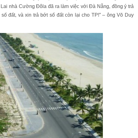
ai nhà Cường Đôla đã ra làm việc với Đà Nẵng, đồng ý trả
số đất, và xin trả bớt số đất còn lại cho TP!” – ông Võ Duy