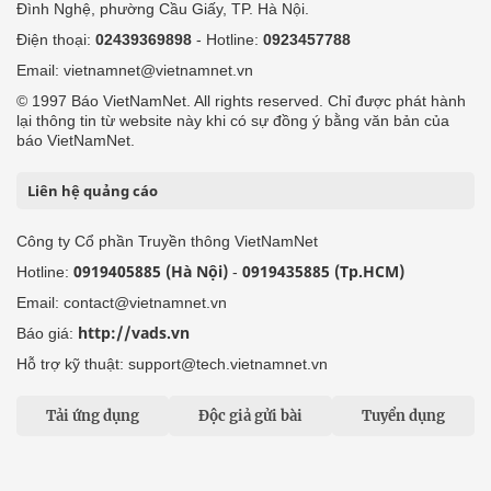
Đình Nghệ, phường Cầu Giấy, TP. Hà Nội.
Điện thoại:
02439369898
- Hotline:
0923457788
Email: vietnamnet@vietnamnet.vn
© 1997 Báo VietNamNet. All rights reserved. Chỉ được phát hành
lại thông tin từ website này khi có sự đồng ý bằng văn bản của
báo VietNamNet.
Liên hệ quảng cáo
Công ty Cổ phần Truyền thông VietNamNet
0919405885 (Hà Nội)
0919435885 (Tp.HCM)
Hotline:
-
Email: contact@vietnamnet.vn
http://vads.vn
Báo giá:
Hỗ trợ kỹ thuật: support@tech.vietnamnet.vn
Tải ứng dụng
Độc giả gửi bài
Tuyển dụng