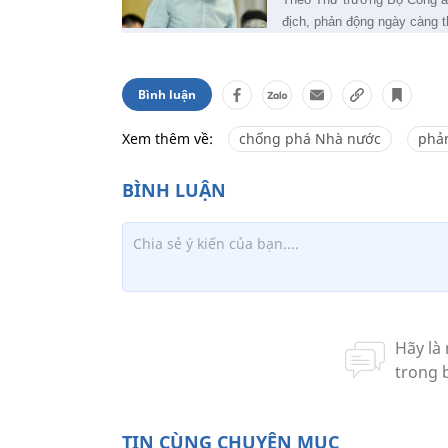
địch, phản động ngày càng 
Bình luận
Xem thêm về:
chống phá Nhà nước
phả
TIN CÙNG CHUYÊN MỤC