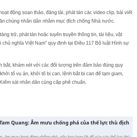
oạt động soạn thảo, đăng tải, phát tán các video clip, bài viết
quần chúng nhân dân nhằm mục đích chống Nhà nước.
ng trữ, phát tán hoặc tuyên truyền thông tin, tài liệu, vật
hủ nghĩa Việt Nam” quy định tại Điều 117 Bộ luật Hình sự
ệnh bắt, khám xét với các đối tượng trên đảm bảo đúng quy
khởi tố vụ án, khởi tố bị can, lệnh bắt bị can để tạm giam,
 Kiểm sát nhân dân cùng cấp phê chuẩn.
Tam Quang: Âm mưu chống phá của thế lực thù địch
, âm mưu hoạt động chống phá, gây bạo loạn lật đổ của các thế lực thù