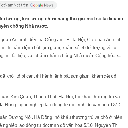
đối tượng, lực lượng chức năng thu giữ một số tài liệu có
ruyền chống Nhà nước.
uan An ninh điều tra Công an TP Hà Nội, Cơ quan An ninh
an, thi hành lệnh bắt tạm giam, khám xét 4 đối tượng về tội
ông tin, tài liệu, vật phẩm nhằm chống Nhà nước Cộng hòa xã
 khởi tố bị can, thi hành lệnh bắt tạm giam, khám xét đối
 quán Kim Quan, Thạch Thất, Hà Nội; hộ khẩu thường trú và
 Đông; nghề nghiệp lao động tự do; trình độ văn hóa 12/12.
 quán Dương Nội, Hà Đông; hộ khẩu thường trú và chỗ ở hiện
ghiệp lao động tự do; trình độ văn hóa 5/10. Nguyễn Thị