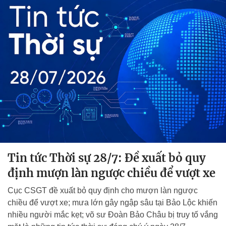
Tin tức Thời sự 28/7: Đề xuất bỏ quy
định mượn làn ngược chiều để vượt xe
Cục CSGT đề xuất bỏ quy định cho mượn làn ngược
chiều để vượt xe; mưa lớn gây ngập sâu tại Bảo Lộc khiến
nhiều người mắc kẹt; võ sư Đoàn Bảo Châu bị truy tố vắng