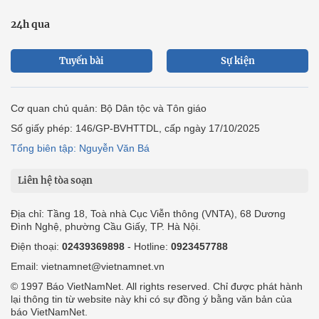
24h qua
Tuyến bài
Sự kiện
Cơ quan chủ quản: Bộ Dân tộc và Tôn giáo
Số giấy phép: 146/GP-BVHTTDL, cấp ngày 17/10/2025
Tổng biên tập: Nguyễn Văn Bá
Liên hệ tòa soạn
Địa chỉ: Tầng 18, Toà nhà Cục Viễn thông (VNTA), 68 Dương
Đình Nghệ, phường Cầu Giấy, TP. Hà Nội.
Điện thoại:
02439369898
- Hotline:
0923457788
Email: vietnamnet@vietnamnet.vn
© 1997 Báo VietNamNet. All rights reserved. Chỉ được phát hành
lại thông tin từ website này khi có sự đồng ý bằng văn bản của
báo VietNamNet.