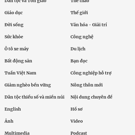
Dân tộc và Tôn giáo
Thể thao
Giáo dục
Thế giới
Đời sống
Văn hóa - Giải trí
Sức khỏe
Công nghệ
Ô tô xe máy
Du lịch
Bất động sản
Bạn đọc
Tuần Việt Nam
Công nghiệp hỗ trợ
Giảm nghèo bền vững
Nông thôn mới
Dân tộc thiểu số và miền núi
Nội dung chuyên đề
English
Hồ sơ
Ảnh
Video
Multimedia
Podcast