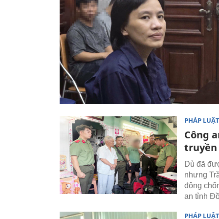
PHÁP LUẬ
Công a
truyền
Dù đã đượ
nhưng Trầ
động chốn
an tỉnh Đ
PHÁP LUẬ