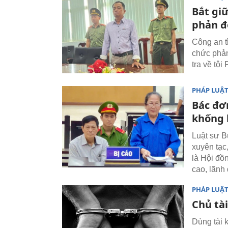
Bắt gi
phản đ
Công an t
chức phản
tra về tội
PHÁP LUẬ
Bác đơ
khống 
Luật sư B
xuyên tạc
là Hội đồ
cao, lãnh
PHÁP LUẬ
Chủ tà
Dùng tài 