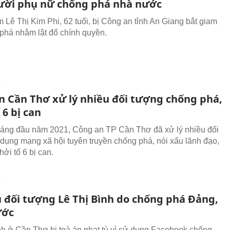
ười phụ nữ chống phá nhà nước
 Lê Thị Kim Phi, 62 tuổi, bị Công an tỉnh An Giang bắt giam
phá nhằm lật đổ chính quyền.
T
n Cần Thơ xử lý nhiều đối tượng chống phá,
 6 bị can
háng đầu năm 2021, Công an TP Cần Thơ đã xử lý nhiều đối
 dụng mạng xã hội tuyên truyền chống phá, nói xấu lãnh đạo,
hởi tố 6 bị can.
T
ù đối tượng Lê Thị Bình do chống phá Đảng,
ước
nh ở Cần Thơ bị toà án phạt tù vì sử dụng Facebook chống