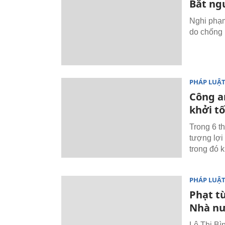
Bắt ng
Nghi phạm
do chống 
PHÁP LUẬ
Công a
khởi tố
Trong 6 t
tượng lợi
trong đó k
PHÁP LUẬ
Phạt t
Nhà n
Lê Thị Bì