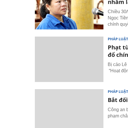
nhằm l
Chiều 30/
Ngọc Tiền
chính quy
PHÁP LUẬ
Phạt tù
đổ chí
Bị cáo Lê
“Hoạt độn
PHÁP LUẬ
Bắt đối
Công an b
phạm chân