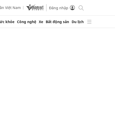
ần Việt Nam
Đăng nhập
ức khỏe
Công nghệ
Xe
Bất động sản
Du lịch