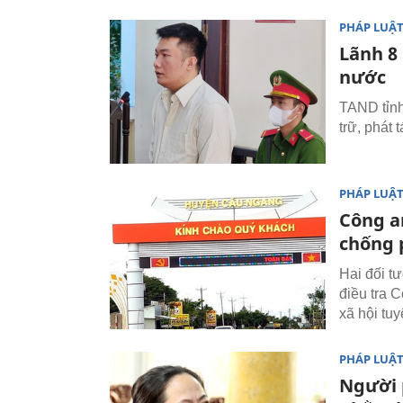
PHÁP LUẬ
Lãnh 8
nước
TAND tỉnh
trữ, phát 
PHÁP LUẬ
Công an
chống 
Hai đối 
điều tra 
xã hội tu
PHÁP LUẬ
Người 