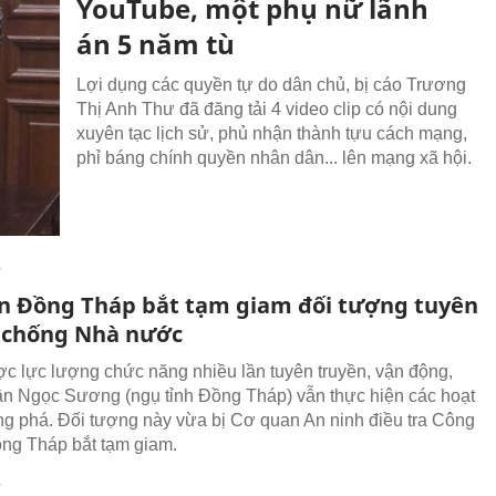
YouTube, một phụ nữ lãnh
án 5 năm tù
Lợi dụng các quyền tự do dân chủ, bị cáo Trương
Thị Anh Thư đã đăng tải 4 video clip có nội dung
xuyên tạc lịch sử, phủ nhận thành tựu cách mạng,
phỉ báng chính quyền nhân dân... lên mạng xã hội.
T
n Đồng Tháp bắt tạm giam đối tượng tuyên
 chống Nhà nước
c lực lượng chức năng nhiều lần tuyên truyền, vận động,
n Ngọc Sương (ngụ tỉnh Đồng Tháp) vẫn thực hiện các hoạt
g phá. Đối tượng này vừa bị Cơ quan An ninh điều tra Công
ồng Tháp bắt tạm giam.
T