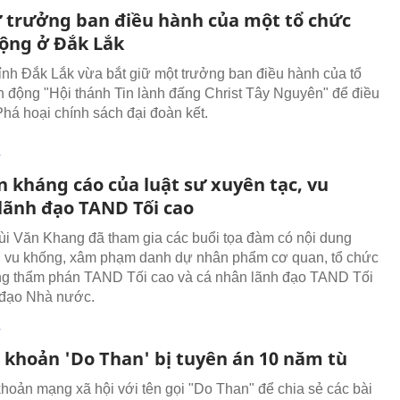
ữ trưởng ban điều hành của một tổ chức
ộng ở Đắk Lắk
ỉnh Đắk Lắk vừa bắt giữ một trưởng ban điều hành của tổ
 động "Hội thánh Tin lành đấng Christ Tây Nguyên" để điều
 Phá hoại chính sách đại đoàn kết.
T
n kháng cáo của luật sư xuyên tạc, vu
lãnh đạo TAND Tối cao
ùi Văn Khang đã tham gia các buổi tọa đàm có nội dung
, vu khống, xâm phạm danh dự nhân phẩm cơ quan, tổ chức
ng thẩm phán TAND Tối cao và cá nhân lãnh đạo TAND Tối
 đạo Nhà nước.
T
i khoản 'Do Than' bị tuyên án 10 năm tù
khoản mạng xã hội với tên gọi "Do Than" để chia sẻ các bài