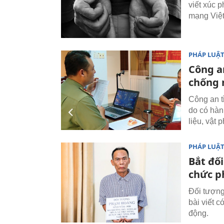
viết xúc 
mạng Việt
PHÁP LUẬ
Công a
chống 
Công an t
do có hành
liệu, vật
PHÁP LUẬ
Bắt đố
chức p
Đối tượng
bài viết 
động.