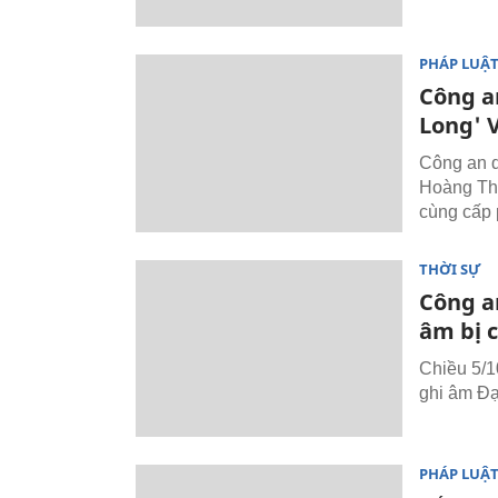
PHÁP LUẬ
Công a
Long' 
Công an q
Hoàng Thơ
cùng cấp 
THỜI SỰ
Công a
âm bị 
Chiều 5/10
ghi âm Đạ
PHÁP LUẬ