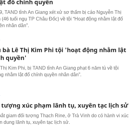
ật đổ chính quyền
9, TAND tỉnh An Giang xét xử sơ thẩm bị cáo Nguyễn Thị
 (46 tuổi ngụ TP Châu Đốc) về tội “Hoạt động nhằm lật đổ
ền nhân dân”.
T
 bà Lê Thị Kim Phi tội 'hoạt động nhằm lật
nh quyền'
 Thị Kim Phi, bị TAND tỉnh An Giang phạt 6 năm tù về tội
g nhằm lật đổ chính quyền nhân dân”.
T
 tượng xúc phạm lãnh tụ, xuyên tạc lịch sử
ắt giam đối tượng Thạch Rine, ở Trà Vinh do có hành vi xúc
 dung lãnh tụ, xuyên tạc lịch sử.