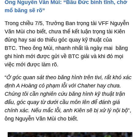
Ông Nguyễn Văn Mùi: “Bầu Đức bình tĩnh, chờ
mổ băng sẽ rõ”
Trong chiều 7/5, Trưởng Ban trọng tài VFF Nguyễn
Văn Mùi cho biết, chưa thể kết luận trọng tài Kiên
đúng hay sai do thiếu góc quay kỹ thuật của
BTC. Theo ông Mùi, nhanh nhất là ngày mai băng
ghi hình mới được gửi về BTC giải và khi đó mọi
việc mới được làm rõ.
“
Ở góc quan sát theo băng hình trên tivi, rất khó xác
định A Hoàng có phạm lỗi với Chaher hay chưa.
Chúng tôi cần nghiên cứu băng hình kỹ thuật trận
đấu, góc quay từ dưới cầu môn lên để đánh giá
chính xác. Nếu mắc lỗi, anh Kiên sẽ bị xử lý nội bộ
”,
ông Nguyễn Văn Mùi cho biết.