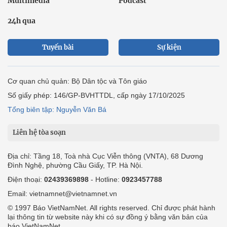
Multimedia
Podcast
24h qua
Tuyến bài
Sự kiện
Cơ quan chủ quản: Bộ Dân tộc và Tôn giáo
Số giấy phép: 146/GP-BVHTTDL, cấp ngày 17/10/2025
Tổng biên tập: Nguyễn Văn Bá
Liên hệ tòa soạn
Địa chỉ: Tầng 18, Toà nhà Cục Viễn thông (VNTA), 68 Dương
Đình Nghệ, phường Cầu Giấy, TP. Hà Nội.
Điện thoại:
02439369898
- Hotline:
0923457788
Email: vietnamnet@vietnamnet.vn
© 1997 Báo VietNamNet. All rights reserved. Chỉ được phát hành
lại thông tin từ website này khi có sự đồng ý bằng văn bản của
báo VietNamNet.