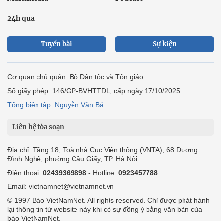
24h qua
Tuyến bài
Sự kiện
Cơ quan chủ quản: Bộ Dân tộc và Tôn giáo
Số giấy phép: 146/GP-BVHTTDL, cấp ngày 17/10/2025
Tổng biên tập: Nguyễn Văn Bá
Liên hệ tòa soạn
Địa chỉ: Tầng 18, Toà nhà Cục Viễn thông (VNTA), 68 Dương
Đình Nghệ, phường Cầu Giấy, TP. Hà Nội.
Điện thoại:
02439369898
- Hotline:
0923457788
Email: vietnamnet@vietnamnet.vn
© 1997 Báo VietNamNet. All rights reserved. Chỉ được phát hành
lại thông tin từ website này khi có sự đồng ý bằng văn bản của
báo VietNamNet.