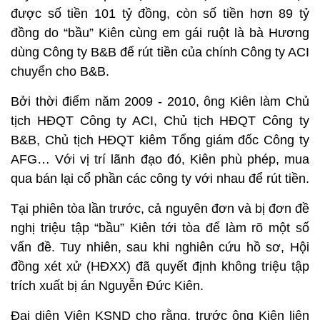
được số tiền 101 tỷ đồng, còn số tiền hơn 89 tỷ
đồng do “bầu” Kiên cùng em gái ruột là bà Hương
dùng Công ty B&B để rút tiền của chính Công ty ACI
chuyển cho B&B.
Bởi thời điểm năm 2009 - 2010, ông Kiên làm Chủ
tịch HĐQT Công ty ACI, Chủ tịch HĐQT Công ty
B&B, Chủ tịch HĐQT kiêm Tổng giám đốc Công ty
AFG… Với vị trí lãnh đạo đó, Kiên phù phép, mua
qua bán lại cổ phần các công ty với nhau để rút tiền.
Tại phiên tòa lần trước, cả nguyên đơn và bị đơn đề
nghị triệu tập “bầu” Kiên tới tòa để làm rõ một số
vấn đề. Tuy nhiên, sau khi nghiên cứu hồ sơ, Hội
đồng xét xử (HĐXX) đã quyết định không triệu tập
trích xuất bị án Nguyễn Đức Kiên.
Đại diện Viện KSND cho rằng, trước ông Kiên liên