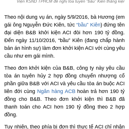
Viện KSND TPHCM đề nghị tòa tuyên “bầu” Kiên thắng kiện.
Theo nội dung vụ án, ngày 5/9/2016, bà Hương (em
gái ông Nguyễn Đức Kiên, tức
“bầu” Kiên
) đứng tên
đại diện B&B khởi kiện ACI đòi hơn 190 tỷ đồng.
Đến ngày 11/10/2016, “bầu” Kiên (đang chấp hành
bản án hình sự) làm đơn khởi kiện ACI với cùng yêu
cầu như em gái mình.
Theo đơn khởi kiện của B&B, công ty này yêu cầu
tòa án tuyên hủy 2 hợp đồng chuyển nhượng cổ
phần giữa B&B với ACI và yêu cầu tòa án buộc ACI
liên đới cùng
Ngân hàng ACB
hoàn trả hơn 190 tỷ
đồng cho B&B. Theo đơn khởi kiện thì B&B đã
thanh toán cho ACI hơn 190 tỷ đồng theo 2 hợp
đồng.
Tuy nhiên, theo phía bị đơn thì thực tế ACI chỉ nhận