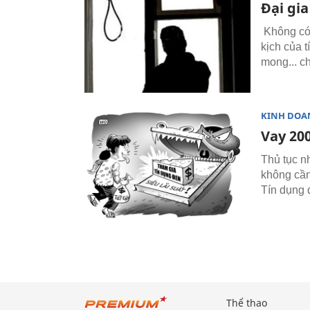
Đại gia
Không có 
kịch của 
mong... ch
KINH DOA
Vay 200
Thủ tục n
không cần
Tín dụng 
Thể thao