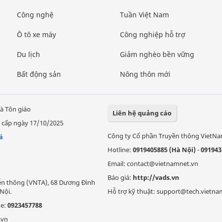
Công nghệ
Tuần Việt Nam
Ô tô xe máy
Công nghiệp hỗ trợ
Du lịch
Giảm nghèo bền vững
Bất động sản
Nông thôn mới
à Tôn giáo
Liên hệ quảng cáo
 cấp ngày 17/10/2025
Công ty Cổ phần Truyền thông VietN
á
Hotline:
0919405885 (Hà Nội)
-
091943
Email: contact@vietnamnet.vn
Báo giá:
http://vads.vn
Viễn thông (VNTA), 68 Dương Đình
Nội.
Hỗ trợ kỹ thuật: support@tech.vietna
ne:
0923457788
.vn