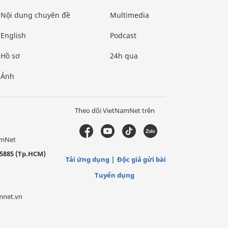
Nội dung chuyên đề
Multimedia
English
Podcast
Hồ sơ
24h qua
Ảnh
Theo dõi VietNamNet trên
amNet
5885 (Tp.HCM)
Tải ứng dụng
Độc giả gửi bài
Tuyển dụng
mnet.vn