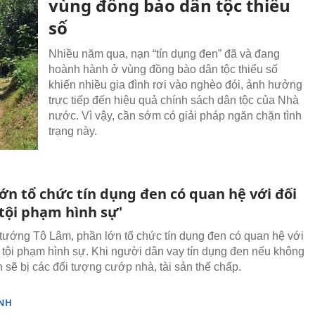
vùng đồng bào dân tộc thiểu
số
Nhiều năm qua, nạn “tín dụng đen” đã và đang
hoành hành ở vùng đồng bào dân tộc thiểu số
khiến nhiều gia đình rơi vào nghèo đói, ảnh hưởng
trực tiếp đến hiệu quả chính sách dân tộc của Nhà
nước. Vì vậy, cần sớm có giải pháp ngăn chặn tình
trạng này.
ớn tổ chức tín dụng đen có quan hệ với đối
tội phạm hình sự'
tướng Tô Lâm, phần lớn tổ chức tín dụng đen có quan hệ với
 tội phạm hình sự. Khi người dân vay tín dụng đen nếu không
n sẽ bị các đối tượng cướp nhà, tài sản thế chấp.
NH