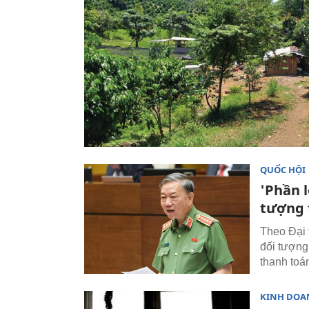
QUỐC HỘI
'Phần l
tượng 
Theo Đại 
đối tượng
thanh toá
KINH DOA