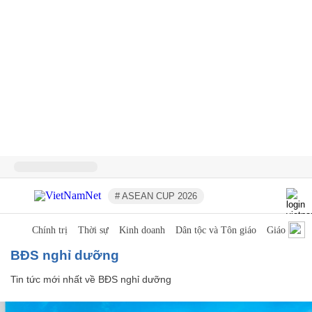
# ASEAN CUP 2026
Chính trị
Thời sự
Kinh doanh
Dân tộc và Tôn giáo
Giáo dục
BĐS nghỉ dưỡng
Tin tức mới nhất về
BĐS nghỉ dưỡng