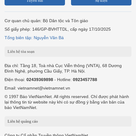
Tuyến bài
Sự kiện
Cơ quan chủ quản: Bộ Dân tộc và Tôn giáo
Số giấy phép: 146/GP-BVHTTDL, cấp ngày 17/10/2025
Tổng biên tập: Nguyễn Văn Bá
Liên hệ tòa soạn
Địa chỉ: Tầng 18, Toà nhà Cục Viễn thông (VNTA), 68 Dương
Đình Nghệ, phường Cầu Giấy, TP. Hà Nội.
Điện thoại:
02439369898
- Hotline:
0923457788
Email: vietnamnet@vietnamnet.vn
© 1997 Báo VietNamNet. All rights reserved. Chỉ được phát hành
lại thông tin từ website này khi có sự đồng ý bằng văn bản của
báo VietNamNet.
Liên hệ quảng cáo
Công ty Cổ phần Truyền thông VietNamNet