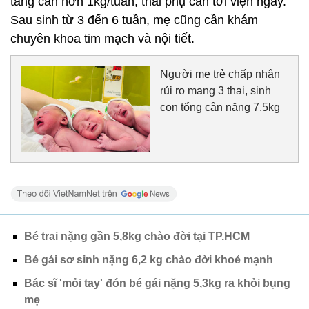
tăng cân hơn 1kg/tuần, thai phụ cần tới viện ngay.
Sau sinh từ 3 đến 6 tuần, mẹ cũng cần khám
chuyên khoa tim mạch và nội tiết.
Người mẹ trẻ chấp nhận
rủi ro mang 3 thai, sinh
con tổng cân nặng 7,5kg
Bé trai nặng gần 5,8kg chào đời tại TP.HCM
Bé gái sơ sinh nặng 6,2 kg chào đời khoẻ mạnh
Bác sĩ 'mỏi tay' đón bé gái nặng 5,3kg ra khỏi bụng
mẹ