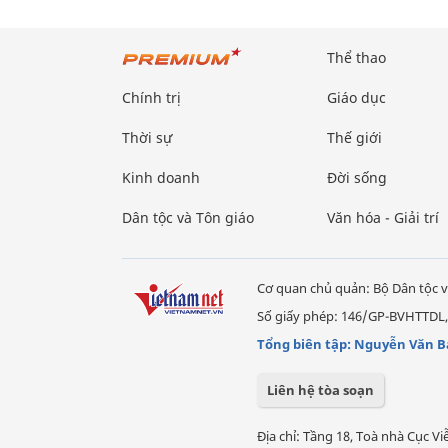
Thể thao
Chính trị
Giáo dục
Thời sự
Thế giới
Kinh doanh
Đời sống
Dân tộc và Tôn giáo
Văn hóa - Giải trí
Cơ quan chủ quản: Bộ Dân tộc v
Số giấy phép: 146/GP-BVHTTDL,
Tổng biên tập: Nguyễn Văn B
Liên hệ tòa soạn
Địa chỉ: Tầng 18, Toà nhà Cục 