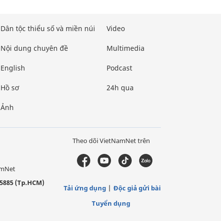
Dân tộc thiểu số và miền núi
Video
Nội dung chuyên đề
Multimedia
English
Podcast
Hồ sơ
24h qua
Ảnh
Theo dõi VietNamNet trên
amNet
5885 (Tp.HCM)
Tải ứng dụng
Độc giả gửi bài
Tuyển dụng