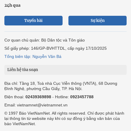
24h qua
Tuyến bài
Sự kiện
Cơ quan chủ quản: Bộ Dân tộc và Tôn giáo
Số giấy phép: 146/GP-BVHTTDL, cấp ngày 17/10/2025
Tổng biên tập: Nguyễn Văn Bá
Liên hệ tòa soạn
Địa chỉ: Tầng 18, Toà nhà Cục Viễn thông (VNTA), 68 Dương
Đình Nghệ, phường Cầu Giấy, TP. Hà Nội.
Điện thoại:
02439369898
- Hotline:
0923457788
Email: vietnamnet@vietnamnet.vn
© 1997 Báo VietNamNet. All rights reserved. Chỉ được phát hành
lại thông tin từ website này khi có sự đồng ý bằng văn bản của
báo VietNamNet.