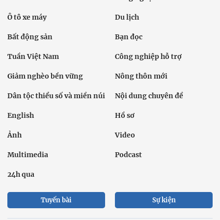
Ô tô xe máy
Du lịch
Bất động sản
Bạn đọc
Tuần Việt Nam
Công nghiệp hỗ trợ
Giảm nghèo bền vững
Nông thôn mới
Dân tộc thiểu số và miền núi
Nội dung chuyên đề
English
Hồ sơ
Ảnh
Video
Multimedia
Podcast
24h qua
Tuyến bài
Sự kiện