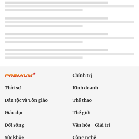
Chính trị
Thời sự
Kinh doanh
Dân tộc và Tôn giáo
Thể thao
Giáo dục
Thế giới
Đời sống
Văn hóa - Giải trí
Sức khỏe
Công nghệ