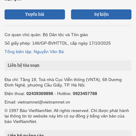
Tuyến bài
Sự kiện
Cơ quan chủ quản: Bộ Dân tộc và Tôn giáo
Số giấy phép: 146/GP-BVHTTDL, cấp ngày 17/10/2025
Tổng biên tập: Nguyễn Văn Bá
Liên hệ tòa soạn
Địa chỉ: Tầng 18, Toà nhà Cục Viễn thông (VNTA), 68 Dương
Đình Nghệ, phường Cầu Giấy, TP. Hà Nội.
Điện thoại:
02439369898
- Hotline:
0923457788
Email: vietnamnet@vietnamnet.vn
© 1997 Báo VietNamNet. All rights reserved. Chỉ được phát hành
lại thông tin từ website này khi có sự đồng ý bằng văn bản của
báo VietNamNet.
Liên hệ quảng cáo