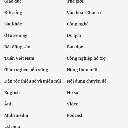
Giáo dục
Thế giới
Đời sống
Văn hóa - Giải trí
Sức khỏe
Công nghệ
Ô tô xe máy
Du lịch
Bất động sản
Bạn đọc
Tuần Việt Nam
Công nghiệp hỗ trợ
Giảm nghèo bền vững
Nông thôn mới
Dân tộc thiểu số và miền núi
Nội dung chuyên đề
English
Hồ sơ
Ảnh
Video
Multimedia
Podcast
24h qua