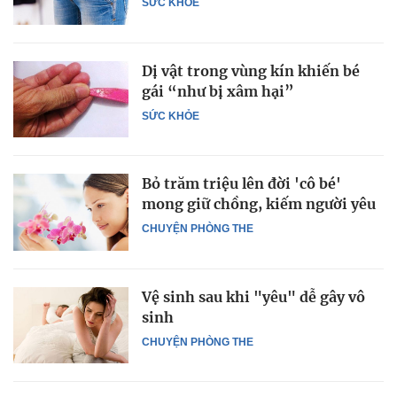
SỨC KHỎE
Dị vật trong vùng kín khiến bé
gái “như bị xâm hại”
SỨC KHỎE
Bỏ trăm triệu lên đời 'cô bé'
mong giữ chồng, kiếm người yêu
CHUYỆN PHÒNG THE
Vệ sinh sau khi "yêu" dễ gây vô
sinh
CHUYỆN PHÒNG THE