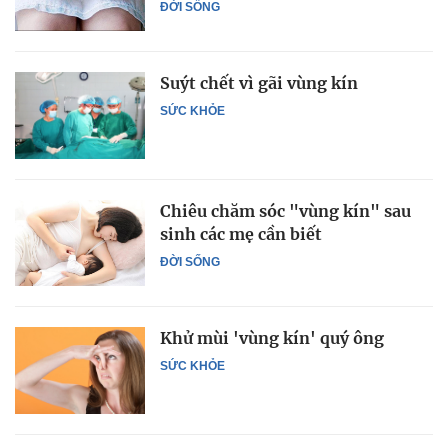
ĐỜI SỐNG
Suýt chết vì gãi vùng kín
SỨC KHỎE
Chiêu chăm sóc "vùng kín" sau
sinh các mẹ cần biết
ĐỜI SỐNG
Khử mùi 'vùng kín' quý ông
SỨC KHỎE