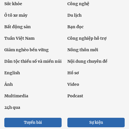
Sức khỏe
Công nghệ
Ô tô xe máy
Du lịch
Bất động sản
Bạn đọc
Tuần Việt Nam
Công nghiệp hỗ trợ
Giảm nghèo bền vững
Nông thôn mới
Dân tộc thiểu số và miền núi
Nội dung chuyên đề
English
Hồ sơ
Ảnh
Video
Multimedia
Podcast
24h qua
Tuyến bài
Sự kiện