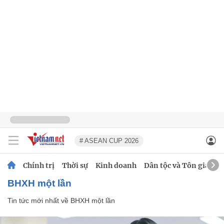
# ASEAN CUP 2026
Chính trị
Thời sự
Kinh doanh
Dân tộc và Tôn giáo
BHXH một lần
Tin tức mới nhất về
BHXH một lần