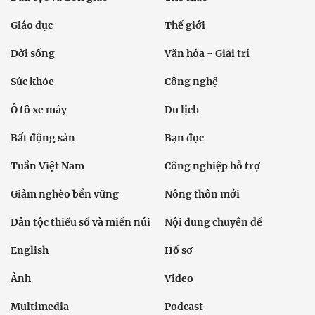
Giáo dục
Thế giới
Đời sống
Văn hóa - Giải trí
Sức khỏe
Công nghệ
Ô tô xe máy
Du lịch
Bất động sản
Bạn đọc
Tuần Việt Nam
Công nghiệp hỗ trợ
Giảm nghèo bền vững
Nông thôn mới
Dân tộc thiểu số và miền núi
Nội dung chuyên đề
English
Hồ sơ
Ảnh
Video
Multimedia
Podcast