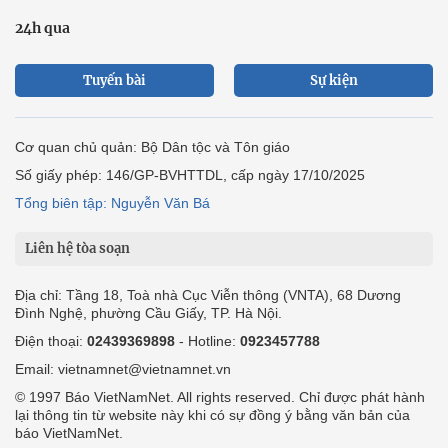
24h qua
Tuyến bài
Sự kiện
Cơ quan chủ quản: Bộ Dân tộc và Tôn giáo
Số giấy phép: 146/GP-BVHTTDL, cấp ngày 17/10/2025
Tổng biên tập: Nguyễn Văn Bá
Liên hệ tòa soạn
Địa chỉ: Tầng 18, Toà nhà Cục Viễn thông (VNTA), 68 Dương
Đình Nghệ, phường Cầu Giấy, TP. Hà Nội.
Điện thoại:
02439369898
- Hotline:
0923457788
Email: vietnamnet@vietnamnet.vn
© 1997 Báo VietNamNet. All rights reserved. Chỉ được phát hành
lại thông tin từ website này khi có sự đồng ý bằng văn bản của
báo VietNamNet.