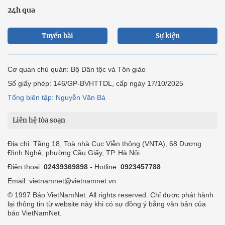
24h qua
Tuyến bài
Sự kiện
Cơ quan chủ quản: Bộ Dân tộc và Tôn giáo
Số giấy phép: 146/GP-BVHTTDL, cấp ngày 17/10/2025
Tổng biên tập: Nguyễn Văn Bá
Liên hệ tòa soạn
Địa chỉ: Tầng 18, Toà nhà Cục Viễn thông (VNTA), 68 Dương
Đình Nghệ, phường Cầu Giấy, TP. Hà Nội.
Điện thoại:
02439369898
- Hotline:
0923457788
Email: vietnamnet@vietnamnet.vn
© 1997 Báo VietNamNet. All rights reserved. Chỉ được phát hành
lại thông tin từ website này khi có sự đồng ý bằng văn bản của
báo VietNamNet.