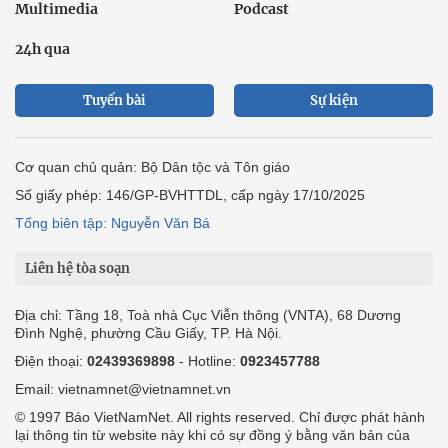
Multimedia
Podcast
24h qua
Tuyến bài
Sự kiện
Cơ quan chủ quản: Bộ Dân tộc và Tôn giáo
Số giấy phép: 146/GP-BVHTTDL, cấp ngày 17/10/2025
Tổng biên tập: Nguyễn Văn Bá
Liên hệ tòa soạn
Địa chỉ: Tầng 18, Toà nhà Cục Viễn thông (VNTA), 68 Dương
Đình Nghệ, phường Cầu Giấy, TP. Hà Nội.
Điện thoại:
02439369898
- Hotline:
0923457788
Email: vietnamnet@vietnamnet.vn
© 1997 Báo VietNamNet. All rights reserved. Chỉ được phát hành
lại thông tin từ website này khi có sự đồng ý bằng văn bản của