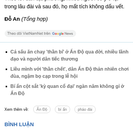
trong lâu đài và sau đó, họ mất tích không dấu vết.
Đỗ An
(Tổng hợp)
Cá sấu ăn chay 'thần bí' ở Ấn Độ qua đời, nhiều lãnh
đạo và người dân tiếc thương
Liều mình với 'thần chết', dân Ấn Độ thản nhiên chơi
đùa, ngậm bọ cạp trong lễ hội
Bí ẩn cột sắt 'kỳ quan cổ đại' ngàn năm không gỉ ở
Ấn Độ
Xem thêm về:
Ấn Độ
bí ẩn
pháo đài