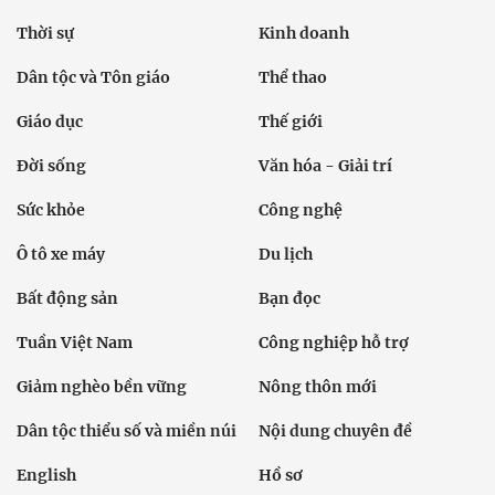
Thời sự
Kinh doanh
Dân tộc và Tôn giáo
Thể thao
Giáo dục
Thế giới
Đời sống
Văn hóa - Giải trí
Sức khỏe
Công nghệ
Ô tô xe máy
Du lịch
Bất động sản
Bạn đọc
Tuần Việt Nam
Công nghiệp hỗ trợ
Giảm nghèo bền vững
Nông thôn mới
Dân tộc thiểu số và miền núi
Nội dung chuyên đề
English
Hồ sơ