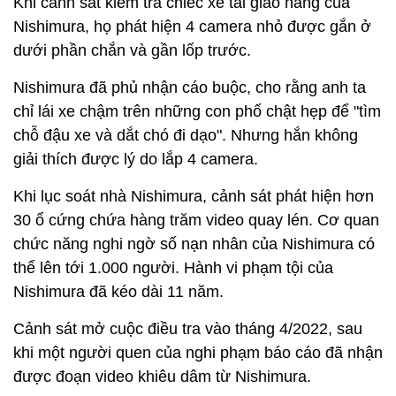
Khi cảnh sát kiểm tra chiếc xe tải giao hàng của
Nishimura, họ phát hiện 4 camera nhỏ được gắn ở
dưới phần chắn và gần lốp trước.
Nishimura đã phủ nhận cáo buộc, cho rằng anh ta
chỉ lái xe chậm trên những con phố chật hẹp để "tìm
chỗ đậu xe và dắt chó đi dạo". Nhưng hắn không
giải thích được lý do lắp 4 camera.
Khi lục soát nhà Nishimura, cảnh sát phát hiện hơn
30 ổ cứng chứa hàng trăm video quay lén. Cơ quan
chức năng nghi ngờ số nạn nhân của Nishimura có
thể lên tới 1.000 người. Hành vi phạm tội của
Nishimura đã kéo dài 11 năm.
Cảnh sát mở cuộc điều tra vào tháng 4/2022, sau
khi một người quen của nghi phạm báo cáo đã nhận
được đoạn video khiêu dâm từ Nishimura.