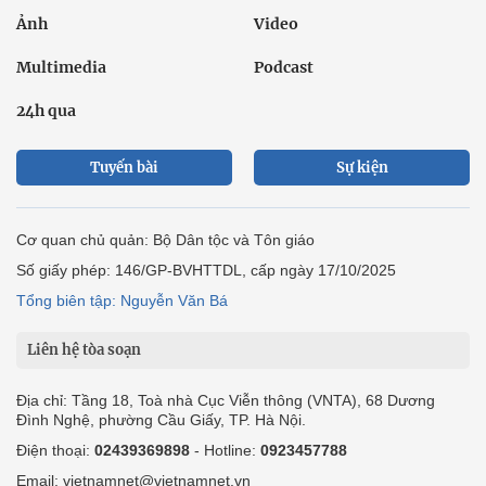
Ảnh
Video
Multimedia
Podcast
24h qua
Tuyến bài
Sự kiện
Cơ quan chủ quản: Bộ Dân tộc và Tôn giáo
Số giấy phép: 146/GP-BVHTTDL, cấp ngày 17/10/2025
Tổng biên tập: Nguyễn Văn Bá
Liên hệ tòa soạn
Địa chỉ: Tầng 18, Toà nhà Cục Viễn thông (VNTA), 68 Dương
Đình Nghệ, phường Cầu Giấy, TP. Hà Nội.
Điện thoại:
02439369898
- Hotline:
0923457788
Email: vietnamnet@vietnamnet.vn