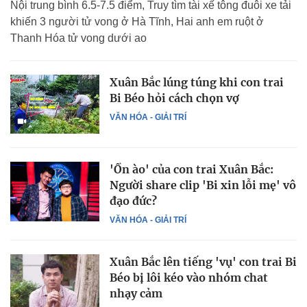
Nội trung bình 6.5-7.5 điểm, Truy tìm tài xế tông đuôi xe tải
khiến 3 người tử vong ở Hà Tĩnh, Hai anh em ruột ở
Thanh Hóa tử vong dưới ao
Xuân Bắc lúng túng khi con trai
Bi Béo hỏi cách chọn vợ
VĂN HÓA - GIẢI TRÍ
'Ồn ào' của con trai Xuân Bắc:
Người share clip 'Bi xin lỗi mẹ' vô
đạo đức?
VĂN HÓA - GIẢI TRÍ
Xuân Bắc lên tiếng 'vụ' con trai Bi
Béo bị lôi kéo vào nhóm chat
nhạy cảm