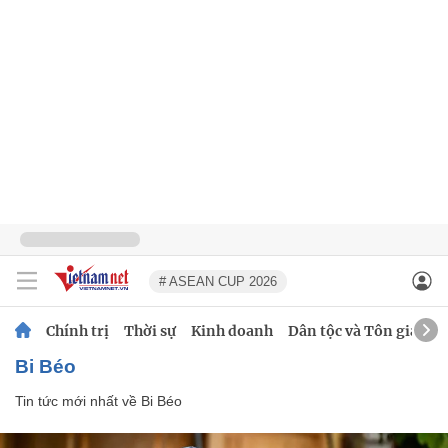
# ASEAN CUP 2026
Chính trị
Thời sự
Kinh doanh
Dân tộc và Tôn giáo
Bi Béo
Tin tức mới nhất về
Bi Béo