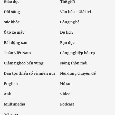
Giáo dục
Thế giới
Đời sống
Văn hóa - Giải trí
Sức khỏe
Công nghệ
Ô tô xe máy
Du lịch
Bất động sản
Bạn đọc
Tuần Việt Nam
Công nghiệp hỗ trợ
Giảm nghèo bền vững
Nông thôn mới
Dân tộc thiểu số và miền núi
Nội dung chuyên đề
English
Hồ sơ
Ảnh
Video
Multimedia
Podcast
24h qua