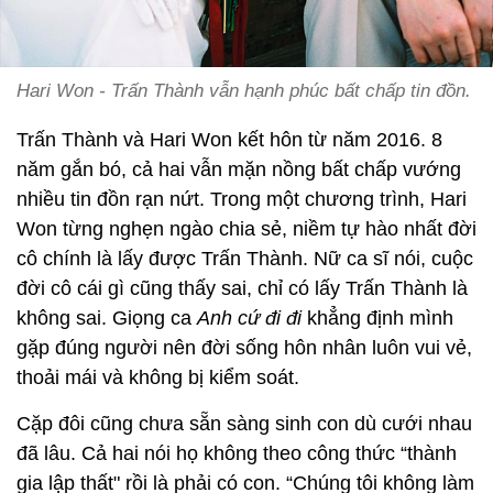
Hari Won - Trấn Thành vẫn hạnh phúc bất chấp tin đồn.
Trấn Thành và Hari Won kết hôn từ năm 2016. 8
năm gắn bó, cả hai vẫn mặn nồng bất chấp vướng
nhiều tin đồn rạn nứt. Trong một chương trình, Hari
Won từng nghẹn ngào chia sẻ, niềm tự hào nhất đời
cô chính là lấy được Trấn Thành. Nữ ca sĩ nói, cuộc
đời cô cái gì cũng thấy sai, chỉ có lấy Trấn Thành là
không sai. Giọng ca
Anh cứ đi đi
khẳng định mình
gặp đúng người nên đời sống hôn nhân luôn vui vẻ,
thoải mái và không bị kiểm soát.
Cặp đôi cũng chưa sẵn sàng sinh con dù cưới nhau
đã lâu. Cả hai nói họ không theo công thức “thành
gia lập thất" rồi là phải có con. “Chúng tôi không làm