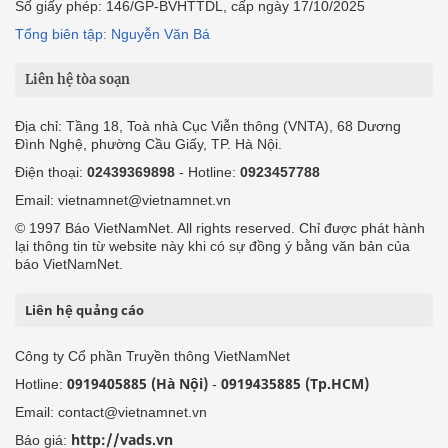
Số giấy phép: 146/GP-BVHTTDL, cấp ngày 17/10/2025
Tổng biên tập: Nguyễn Văn Bá
Liên hệ tòa soạn
Địa chỉ: Tầng 18, Toà nhà Cục Viễn thông (VNTA), 68 Dương
Đình Nghệ, phường Cầu Giấy, TP. Hà Nội.
Điện thoại:
02439369898
- Hotline:
0923457788
Email: vietnamnet@vietnamnet.vn
© 1997 Báo VietNamNet. All rights reserved. Chỉ được phát hành
lại thông tin từ website này khi có sự đồng ý bằng văn bản của
báo VietNamNet.
Liên hệ quảng cáo
Công ty Cổ phần Truyền thông VietNamNet
0919405885 (Hà Nội)
0919435885 (Tp.HCM)
Hotline:
-
Email: contact@vietnamnet.vn
http://vads.vn
Báo giá: