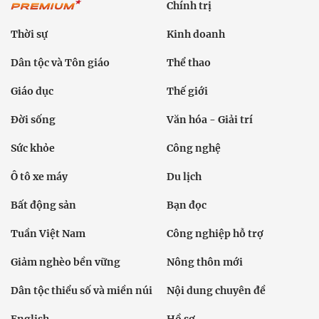
Chính trị
Thời sự
Kinh doanh
Dân tộc và Tôn giáo
Thể thao
Giáo dục
Thế giới
Đời sống
Văn hóa - Giải trí
Sức khỏe
Công nghệ
Ô tô xe máy
Du lịch
Bất động sản
Bạn đọc
Tuần Việt Nam
Công nghiệp hỗ trợ
Giảm nghèo bền vững
Nông thôn mới
Dân tộc thiểu số và miền núi
Nội dung chuyên đề