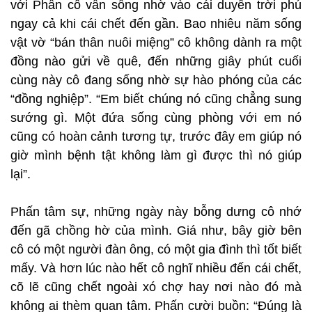
với Phấn cô vẫn sống nhờ vào cái duyên trời phú
ngay cả khi cái chết đến gần. Bao nhiêu năm sống
vật vờ “bán thân nuôi miệng” cô không dành ra một
đồng nào gửi về quê, đến những giây phút cuối
cùng này cô đang sống nhờ sự hào phóng của các
“đồng nghiệp”. “Em biết chúng nó cũng chẳng sung
sướng gì. Một đứa sống cùng phòng với em nó
cũng có hoàn cảnh tương tự, trước đây em giúp nó
giờ mình bệnh tật không làm gì được thì nó giúp
lại”.
Phấn tâm sự, những ngày này bỗng dưng cô nhớ
đến gã chồng hờ của mình. Giá như, bây giờ bên
cô có một người đàn ông, có một gia đình thì tốt biết
mấy. Và hơn lúc nào hết cô nghĩ nhiều đến cái chết,
cõ lẽ cũng chết ngoài xó chợ hay nơi nào đó mà
không ai thèm quan tâm. Phấn cười buồn: “Đúng là