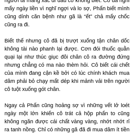
người ta mang xác đi đâu cô không biết. Cô đã nghỉ
mấy ngày liền vì nghĩ ngợi và lo sợ, Phấn biết mình
cũng dính căn bệnh như gã là “ết” chả mấy chốc
cũng ra đi.
Biết thế nhưng cô đã bị trượt xuống tận chân dốc
không tài nào phanh lại được. Cơn đói thuốc quằn
quại lại như thúc giục đôi chân cô ra đường đứng
nhưng chẳng có ma nào thèm hỏi. Cô biết cái chết
của mình đang cận kề bởi có lúc chính khách mua
dâm phải bỏ chạy mất dép khi mảnh vải trên người
cô tuột xuống gót chân.
Ngay cả Phấn cũng hoảng sợ vì những vết lở loét
ngày một lớn khiến cô trát cả hộp phấn to cũng
không ngăn được cái chất vàng vàng, nhớt nhớt rỉ
ra tanh nồng. Chỉ có những gã đã đi mua dâm ít tiền