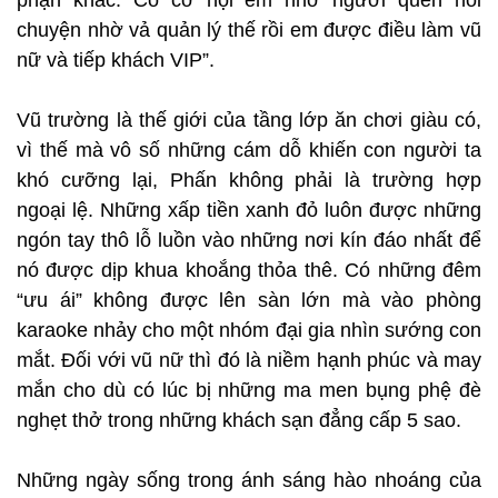
phận khác. Có cơ hội em nhờ người quen nói
chuyện nhờ vả quản lý thế rồi em được điều làm vũ
nữ và tiếp khách VIP”.
Vũ trường là thế giới của tầng lớp ăn chơi giàu có,
vì thế mà vô số những cám dỗ khiến con người ta
khó cưỡng lại, Phấn không phải là trường hợp
ngoại lệ. Những xấp tiền xanh đỏ luôn được những
ngón tay thô lỗ luồn vào những nơi kín đáo nhất để
nó được dịp khua khoắng thỏa thê. Có những đêm
“ưu ái” không được lên sàn lớn mà vào phòng
karaoke nhảy cho một nhóm đại gia nhìn sướng con
mắt. Đối với vũ nữ thì đó là niềm hạnh phúc và may
mắn cho dù có lúc bị những ma men bụng phệ đè
nghẹt thở trong những khách sạn đẳng cấp 5 sao.
Những ngày sống trong ánh sáng hào nhoáng của