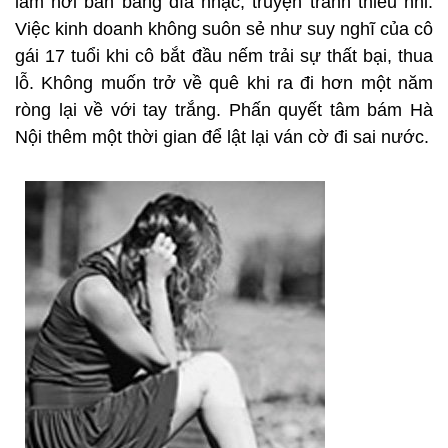
làm nơi bán băng đĩa nhạc, truyện tranh thiếu nhi.
Việc kinh doanh không suôn sẻ như suy nghĩ của cô
gái 17 tuổi khi cô bắt đầu nếm trải sự thất bại, thua
lỗ. Không muốn trở về quê khi ra đi hơn một năm
ròng lại về với tay trắng. Phấn quyết tâm bám Hà
Nội thêm một thời gian để lật lại ván cờ đi sai nước.