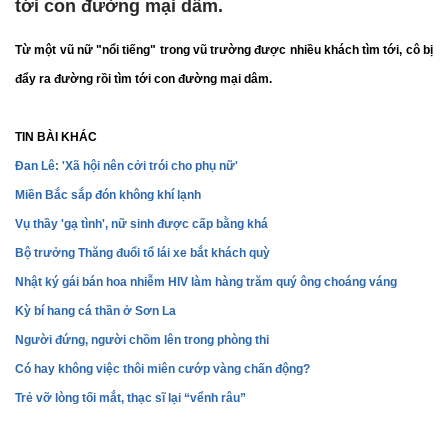
tới con đường mại dâm.
Từ một vũ nữ "nổi tiếng" trong vũ trường được nhiều khách tìm tới, cô bị
đẩy ra đường rồi tìm tới con đường mại dâm.
TIN BÀI KHÁC
Đan Lê: 'Xã hội nên cởi trói cho phụ nữ'
Miền Bắc sắp đón không khí lạnh
Vụ thầy 'gạ tình', nữ sinh được cấp bằng khá
Bộ trưởng Thăng đuổi tổ lái xe bắt khách quỳ
Nhật ký gái bán hoa nhiễm HIV làm hàng trăm quý ông choáng váng
Kỳ bí hang cá thần ở Sơn La
Người đứng, người chồm lên trong phòng thi
Có hay không việc thôi miên cướp vàng chấn động?
Trẻ vỡ lòng tối mắt, thạc sĩ lại “vểnh râu”