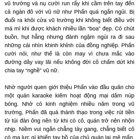
vũ trường và nụ cười run rẩy khi cầm trên tay đến
cả ngàn đô với vũ nữ như Phấn quá ngắn ngủi. Bị
đuổi ra khỏi cửa vũ trường khi không biết điều với
má mì khi được khách nhiều lần “boa” đẹp. Có chút
buồn, hụt hẫng nhưng đành ngậm ngùi ra đi sau
những cái nhìn khinh khỉnh của đồng nghiệp. Phấn
cười nói, như thế là còn may vì chưa mắc vào
đường dây vay lãi nếu không đời cô chấm dứt khi
chia tay “nghề” vũ nữ.
Nhờ người quen giới thiệu Phấn vào đầu quân cho
một quán karaoke kiêm hoạt động mại dâm núp
bóng. Nhờ có kinh nghiệm nhiều năm trong vũ
trường, Phấn đã quá thành thạo trong việc rút tiền
từ túi đàn ông nên từ khi có cô, quán trở nên nhộn
nhịp. Niềm vui ngắn chẳng tày gang, chẳng biết cô
có ma lực gì khiến tay bồ của chủ quán lại mê mẩn.