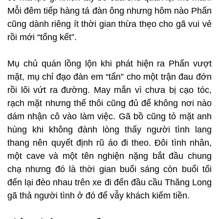
Mỗi đêm tiếp hàng tá đàn ông nhưng hôm nào Phấn
cũng dành riêng ít thời gian thừa thẹo cho gã vui vẻ
rồi mới “tổng kết”.
Mụ chủ quán lồng lộn khi phát hiện ra Phấn vượt
mặt, mụ chỉ đạo đàn em “tẩn” cho một trận đau đớn
rồi lôi vứt ra đường. May mắn vì chưa bị cạo tóc,
rạch mặt nhưng thế thôi cũng đủ để không nơi nào
dám nhận cô vào làm việc. Gã bồ cũng tỏ mặt anh
hùng khi không đành lòng thấy người tình lang
thang nên quyết định rũ áo đi theo. Đôi tình nhân,
một cave và một tên nghiện nặng bắt đầu chung
chạ nhưng đó là thời gian buổi sáng còn buổi tối
đến lại đèo nhau trên xe đi đến đầu cầu Thăng Long
gã thả người tình ở đó để vẫy khách kiếm tiền.