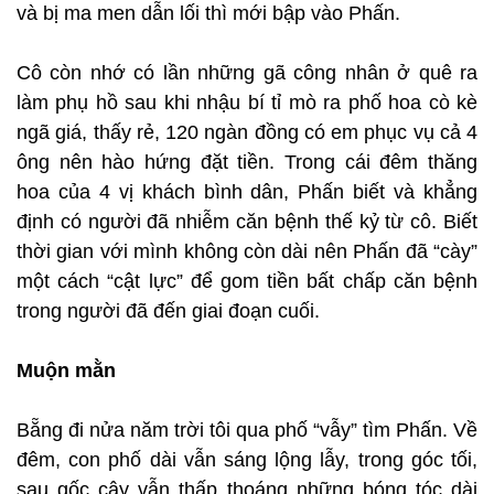
và bị ma men dẫn lối thì mới bập vào Phấn.
Cô còn nhớ có lần những gã công nhân ở quê ra
làm phụ hồ sau khi nhậu bí tỉ mò ra phố hoa cò kè
ngã giá, thấy rẻ, 120 ngàn đồng có em phục vụ cả 4
ông nên hào hứng đặt tiền. Trong cái đêm thăng
hoa của 4 vị khách bình dân, Phấn biết và khẳng
định có người đã nhiễm căn bệnh thế kỷ từ cô. Biết
thời gian với mình không còn dài nên Phấn đã “cày”
một cách “cật lực” để gom tiền bất chấp căn bệnh
trong người đã đến giai đoạn cuối.
Muộn mằn
Bẵng đi nửa năm trời tôi qua phố “vẫy” tìm Phấn. Về
đêm, con phố dài vẫn sáng lộng lẫy, trong góc tối,
sau gốc cây vẫn thấp thoáng những bóng tóc dài