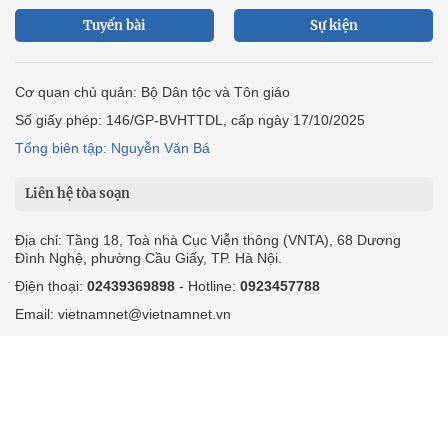
Tuyến bài
Sự kiện
Cơ quan chủ quản: Bộ Dân tộc và Tôn giáo
Số giấy phép: 146/GP-BVHTTDL, cấp ngày 17/10/2025
Tổng biên tập: Nguyễn Văn Bá
Liên hệ tòa soạn
Địa chỉ: Tầng 18, Toà nhà Cục Viễn thông (VNTA), 68 Dương
Đình Nghệ, phường Cầu Giấy, TP. Hà Nội.
Điện thoại:
02439369898
- Hotline:
0923457788
Email: vietnamnet@vietnamnet.vn
© 1997 Báo VietNamNet. All rights reserved. Chỉ được phát hành
lại thông tin từ website này khi có sự đồng ý bằng văn bản của
báo VietNamNet.
Liên hệ quảng cáo