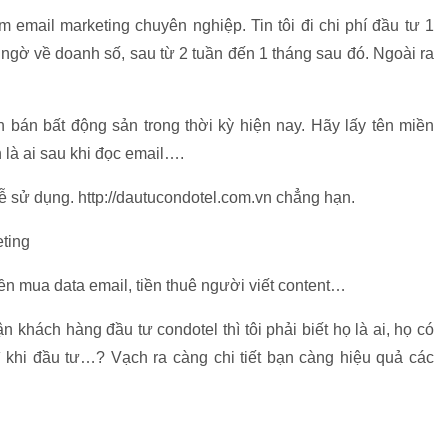
email marketing chuyên nghiệp. Tin tôi đi chi phí đầu tư 1
 ngờ về doanh số, sau từ 2 tuần đến 1 tháng sau đó. Ngoài ra
 bán bất động sản trong thời kỳ hiện nay. Hãy lấy tên miền
 là ai sau khi đọc email….
 sử dụng. http://dautucondotel.com.vn chẳng hạn.
ting
ền mua data email, tiền thuê người viết content…
n khách hàng đầu tư condotel thì tôi phải biết họ là ai, họ có
ì khi đầu tư…? Vạch ra càng chi tiết bạn càng hiệu quả các