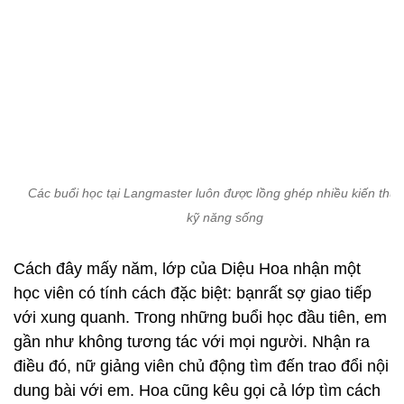
Các buổi học tại Langmaster luôn được lồng ghép nhiều kiến thức
kỹ năng sống
Cách đây mấy năm, lớp của Diệu Hoa nhận một
học viên có tính cách đặc biệt: bạnrất sợ giao tiếp
với xung quanh. Trong những buổi học đầu tiên, em
gần như không tương tác với mọi người. Nhận ra
điều đó, nữ giảng viên chủ động tìm đến trao đổi nội
dung bài với em. Hoa cũng kêu gọi cả lớp tìm cách
kết nối nhiều hơn với bạn. Nhờ vậy, chỉ sau một
thời gian ngắn, em đã trở nên tự tin và chủ động
hơn trong giờ học. Sau này, nam sinh đó còn mạnh
dạn ứng tuyển vào vị trí trợ giảng tại chính
Langmaster.
Cũng có sự đổi thay “ngoạn mục” từ sau khóa học
tại Langmaster, Trần Phương Thảo, cựu nữ sinh