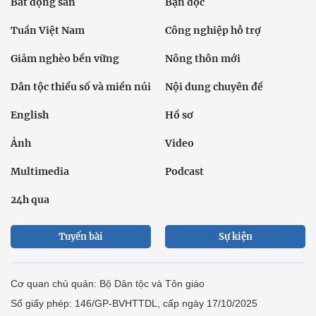
Ảnh
Video
Multimedia
Podcast
24h qua
Tuyến bài
Sự kiện
Cơ quan chủ quản: Bộ Dân tộc và Tôn giáo
Số giấy phép: 146/GP-BVHTTDL, cấp ngày 17/10/2025
Tổng biên tập: Nguyễn Văn Bá
Liên hệ tòa soạn
Địa chỉ: Tầng 18, Toà nhà Cục Viễn thông (VNTA), 68 Dương
Đình Nghệ, phường Cầu Giấy, TP. Hà Nội.
Điện thoại:
02439369898
- Hotline:
0923457788
Email: vietnamnet@vietnamnet.vn