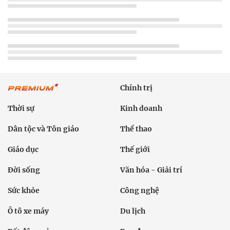
Thời sự
Kinh doanh
Dân tộc và Tôn giáo
Thể thao
Giáo dục
Thế giới
Đời sống
Văn hóa - Giải trí
Sức khỏe
Công nghệ
Ô tô xe máy
Du lịch
Bất động sản
Bạn đọc
Tuần Việt Nam
Công nghiệp hỗ trợ
Giảm nghèo bền vững
Nông thôn mới
Dân tộc thiểu số và miền núi
Nội dung chuyên đề
English
Hồ sơ