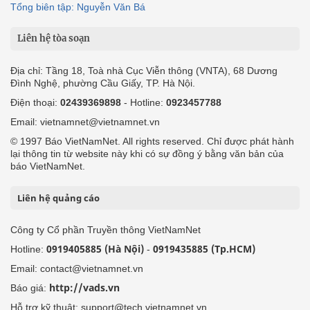
© 1997 Báo VietNamNet. All rights reserved. Chỉ được phát hành
lại thông tin từ website này khi có sự đồng ý bằng văn bản của
báo VietNamNet.
Liên hệ quảng cáo
Công ty Cổ phần Truyền thông VietNamNet
0919405885 (Hà Nội)
0919435885 (Tp.HCM)
Hotline:
-
Email: contact@vietnamnet.vn
http://vads.vn
Báo giá:
Hỗ trợ kỹ thuật: support@tech.vietnamnet.vn
Tải ứng dụng
Độc giả gửi bài
Tuyển dụng