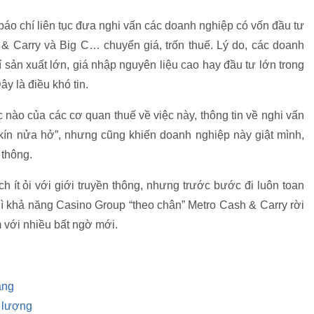
báo chí liên tục đưa nghi vấn các doanh nghiệp có vốn đầu tư
 Carry và Big C… chuyển giá, trốn thuế. Lý do, các doanh
 sản xuất lớn, giá nhập nguyên liệu cao hay đầu tư lớn trong
ây là điều khó tin.
 nào của các cơ quan thuế về việc này, thông tin về nghi vấn
kín nửa hở”, nhưng cũng khiến doanh nghiệp này giật mình,
 thông.
h ít ỏi với giới truyền thông, nhưng trước bước đi luôn toan
thì khả năng Casino Group “theo chân” Metro Cash & Carry rời
m với nhiều bất ngờ mới.
ẳng
0 lượng