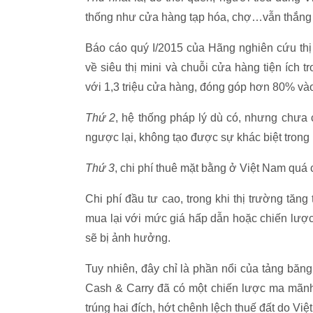
thống như cửa hàng tạp hóa, chợ…vẫn thắng 
Báo cáo quý I/2015 của Hãng nghiên cứu thị
về siêu thị mini và chuỗi cửa hàng tiện ích 
với 1,3 triệu cửa hàng, đóng góp hơn 80% và
Thứ 2
, hệ thống pháp lý dù có, nhưng chưa 
ngược lại, không tạo được sự khác biệt trong
Thứ 3
, chi phí thuê mặt bằng ở Việt Nam quá
Chi phí đầu tư cao, trong khi thị trường tă
mua lại với mức giá hấp dẫn hoặc chiến lược
sẽ bị ảnh hưởng.
Tuy nhiên, đây chỉ là phần nổi của tảng băn
Cash & Carry đã có một chiến lược ma mãnh
trúng hai đích, hớt chênh lệch thuế đất do Việ