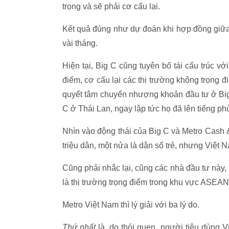
trọng và sẽ phải cơ cấu lại.
Kết quả đúng như dự đoán khi hợp đồng giữ
vài tháng.
Hiện tại, Big C cũng tuyên bố tái cấu trúc vớ
điểm, cơ cấu lại các thị trường không trọng đ
quyết tâm chuyển nhượng khoản đầu tư ở Big 
C ở Thái Lan, ngay lập tức họ đã lên tiếng ph
Nhìn vào động thái của Big C và Metro Cash & 
triệu dân, một nửa là dân số trẻ, nhưng Việt 
Cũng phải nhắc lại, cũng các nhà đầu tư này,
là thị trường trọng điểm trong khu vực ASEAN 
Metro Việt Nam thì lý giải với ba lý do.
Thứ nhất
là, do thói quen, người tiêu dùng V