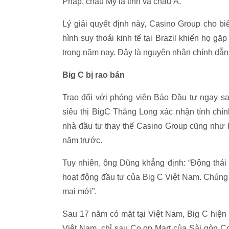
Pháp, châu Mỹ la tinh và châu Á.
Lý giải quyết định này, Casino Group cho biết
hình suy thoái kinh tế tại Brazil khiến họ g
trong năm nay. Đây là nguyên nhân chính dẫn 
Big C bị rao bán
Trao đổi với phóng viên Báo Đầu tư ngay sa
siêu thị BigC Thăng Long xác nhận tính chính 
nhà đầu tư thay thế Casino Group cũng như b
năm trước.
Tuy nhiên, ông Dũng khẳng định: “Động thái
hoạt động đầu tư của Big C Việt Nam. Chúng 
mại mới”.
Sau 17 năm có mặt tại Việt Nam, Big C hiện có
Việt Nam, chỉ sau Co.op Mart của Sài gòn Co