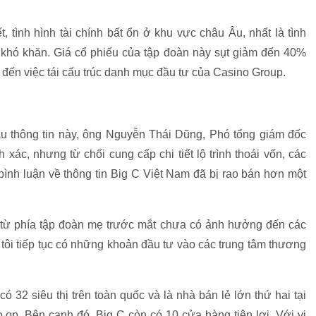
, tình hình tài chính bất ổn ở khu vực châu Âu, nhất là tình
ặp khó khăn. Giá cổ phiếu của tập đoàn này sụt giảm đến 40%
đến việc tái cấu trúc danh mục đầu tư của Casino Group.
u thông tin này, ông Nguyễn Thái Dũng, Phó tổng giám đốc
xác, nhưng từ chối cung cấp chi tiết lộ trình thoái vốn, các
ình luận về thông tin Big C Việt Nam đã bị rao bán hơn một
 từ phía tập đoàn mẹ trước mắt chưa có ảnh hưởng đến các
tôi tiếp tục có những khoản đầu tư vào các trung tâm thương
 32 siêu thị trên toàn quốc và là nhà bán lẻ lớn thứ hai tại
.op. Bên cạnh đó, Big C còn có 10 cửa hàng tiện lợi. Với vị