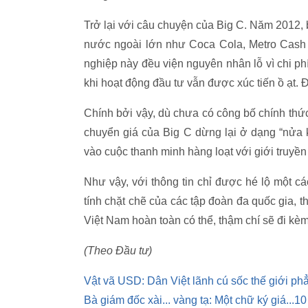
Trở lại với câu chuyện của Big C. Năm 2012, 
nước ngoài lớn như Coca Cola, Metro Cash &
nghiệp này đều viện nguyên nhân lỗ vì chi phí
khi hoạt động đầu tư vẫn được xúc tiến ồ ạt. Đ
Chính bởi vậy, dù chưa có công bố chính thức
chuyển giá của Big C dừng lại ở dạng “nửa 
vào cuộc thanh minh hàng loạt với giới truyền
Như vậy, với thông tin chỉ được hé lộ một các
tính chặt chẽ của các tập đoàn đa quốc gia, 
Việt Nam hoàn toàn có thể, thậm chí sẽ đi kè
(Theo Đầu tư)
Vật vã USD: Dân Việt lãnh cú sốc thế giới ph
Bà giám đốc xài... vàng tạ: Một chữ ký giá...1