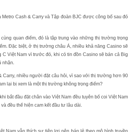
a Metro Cash & Carry và Tập đoàn BJC được công bố sau đó
i cùng quan điểm, đó là tập trung vào những thị trường trọng
iểm. Đặc biệt, ở thị trường châu Á, nhiều khả năng Casino sẽ
C Việt Nam vì trước đó, khi có tin đồn Casino sẽ bán cả Big
ủ nhận.
Carry, nhiều người đặt câu hỏi, vì sao với thị trường hơn 90
Nam lại bị xem là một thị trường không trọng điểm?
 khi bắt đầu đặt chân vào Việt Nam đều tuyên bố coi Việt Nam
và đều thể hiện cam kết đầu tư lâu dài.
iệt Nam vẫn thích sự tiện lợi nên bán lẻ theo mô hình truyền