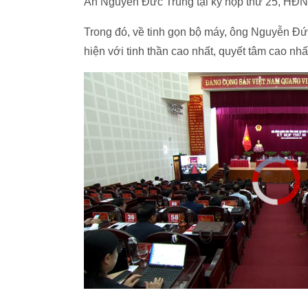
An Nguyễn Đức Trung tại kỳ họp thứ 25, HĐND
Trong đó, về tinh gọn bộ máy, ông Nguyễn Đứ
hiện với tinh thần cao nhất, quyết tâm cao nhất