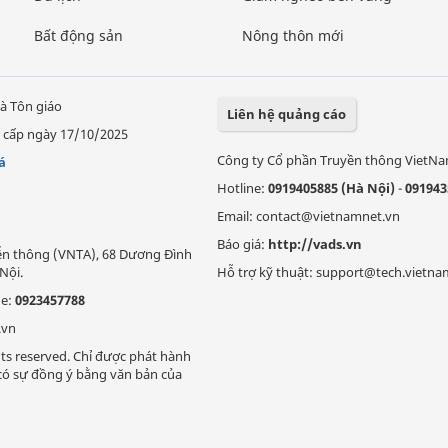
Bất động sản
Nông thôn mới
à Tôn giáo
Liên hệ quảng cáo
 cấp ngày 17/10/2025
Công ty Cổ phần Truyền thông VietN
á
Hotline:
0919405885 (Hà Nội)
-
091943
Email: contact@vietnamnet.vn
Báo giá:
http://vads.vn
Viễn thông (VNTA), 68 Dương Đình
Nội.
Hỗ trợ kỹ thuật: support@tech.vietna
ne:
0923457788
.vn
ts reserved. Chỉ được phát hành
i có sự đồng ý bằng văn bản của