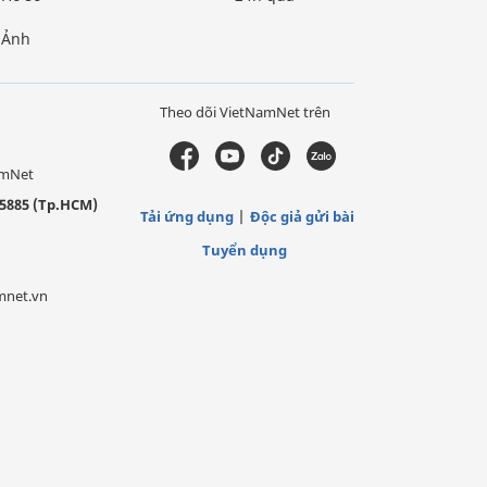
Ảnh
Theo dõi VietNamNet trên
amNet
5885 (Tp.HCM)
Tải ứng dụng
Độc giả gửi bài
Tuyển dụng
mnet.vn