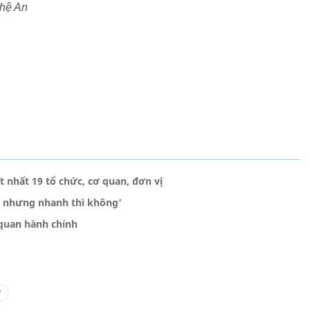
ghệ An
t nhất 19 tổ chức, cơ quan, đơn vị
ó nhưng nhanh thì không’
 quan hành chính
y