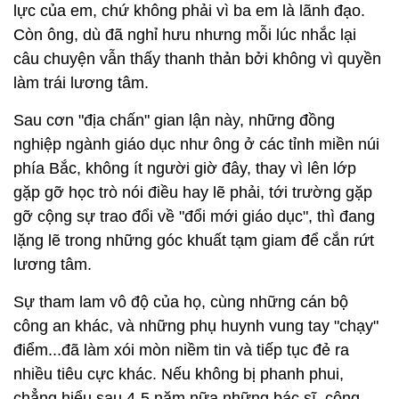
lực của em, chứ không phải vì ba em là lãnh đạo.
Còn ông, dù đã nghỉ hưu nhưng mỗi lúc nhắc lại
câu chuyện vẫn thấy thanh thản bởi không vì quyền
làm trái lương tâm.
Sau cơn "địa chấn" gian lận này, những đồng
nghiệp ngành giáo dục như ông ở các tỉnh miền núi
phía Bắc, không ít người giờ đây, thay vì lên lớp
gặp gỡ học trò nói điều hay lẽ phải, tới trường gặp
gỡ cộng sự trao đổi về "đổi mới giáo dục", thì đang
lặng lẽ trong những góc khuất tạm giam để cắn rứt
lương tâm.
Sự tham lam vô độ của họ, cùng những cán bộ
công an khác, và những phụ huynh vung tay "chạy"
điểm...đã làm xói mòn niềm tin và tiếp tục đẻ ra
nhiều tiêu cực khác. Nếu không bị phanh phui,
chẳng hiểu sau 4-5 năm nữa những bác sĩ, công