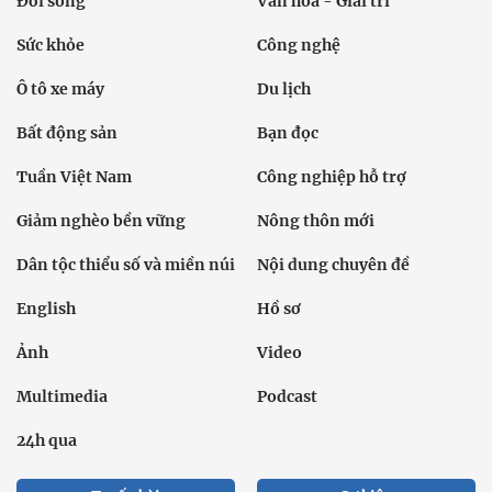
Đời sống
Văn hóa - Giải trí
Sức khỏe
Công nghệ
Ô tô xe máy
Du lịch
Bất động sản
Bạn đọc
Tuần Việt Nam
Công nghiệp hỗ trợ
Giảm nghèo bền vững
Nông thôn mới
Dân tộc thiểu số và miền núi
Nội dung chuyên đề
English
Hồ sơ
Ảnh
Video
Multimedia
Podcast
24h qua