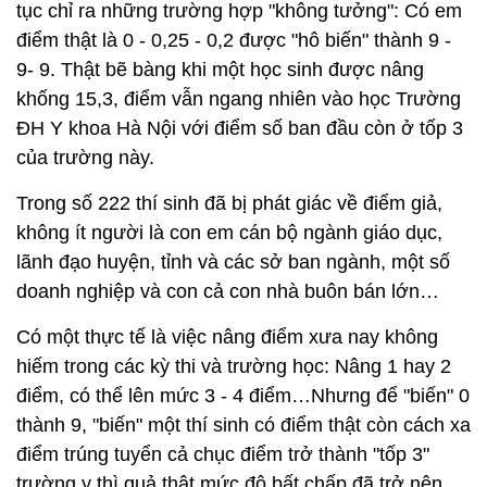
tục chỉ ra những trường hợp "không tưởng": Có em
điểm thật là 0 - 0,25 - 0,2 được "hô biến" thành 9 -
9- 9. Thật bẽ bàng khi một học sinh được nâng
khống 15,3, điểm vẫn ngang nhiên vào học Trường
ĐH Y khoa Hà Nội với điểm số ban đầu còn ở tốp 3
của trường này.
Trong số 222 thí sinh đã bị phát giác về điểm giả,
không ít người là con em cán bộ ngành giáo dục,
lãnh đạo huyện, tỉnh và các sở ban ngành, một số
doanh nghiệp và con cả con nhà buôn bán lớn…
Có một thực tế là việc nâng điểm xưa nay không
hiếm trong các kỳ thi và trường học: Nâng 1 hay 2
điểm, có thể lên mức 3 - 4 điểm…Nhưng để "biến" 0
thành 9, "biến" một thí sinh có điểm thật còn cách xa
điểm trúng tuyển cả chục điểm trở thành "tốp 3"
trường y thì quả thật mức độ bất chấp đã trở nên