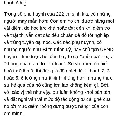
hành động.
Trong số phụ huynh của 222 thí sinh kia, có những
người may mắn hơn: Con em họ chỉ được nâng một
vài điểm, do học lực khá hoặc tốt; đến khi điểm trở
về thật thì vẫn đạt các tiêu chuẩn để đỗ tốt nghiệp
và trúng tuyển đại học. Các bậc phụ huynh, có
những người như Bí thư tỉnh uỷ, hay chủ tịch UBND
huyện... khi được hỏi đều bày tỏ sự "buồn bã" hoặc
"không quan tâm tới dư luận". So với mức độ biến
hoá từ 0 lên 9, thì đúng là độ nhích từ 1 thành 2, 3
hoặc 5, 6 tưởng như ít kinh khủng hơn, nhưng thực
sự hệ quả của nó cũng lớn lao không kém gì. Bởi,
với các vị thế như vậy, dư luận không khỏi bàn tán
và đặt nghi vấn về mức độ tác động từ cái ghế của
họ tới mức điểm "bỗng dưng được nâng" của con
em mình.