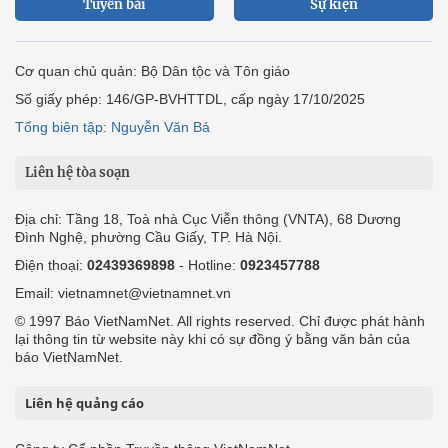
Tuyến bài
Sự kiện
Cơ quan chủ quản: Bộ Dân tộc và Tôn giáo
Số giấy phép: 146/GP-BVHTTDL, cấp ngày 17/10/2025
Tổng biên tập: Nguyễn Văn Bá
Liên hệ tòa soạn
Địa chỉ: Tầng 18, Toà nhà Cục Viễn thông (VNTA), 68 Dương
Đình Nghệ, phường Cầu Giấy, TP. Hà Nội.
Điện thoại:
02439369898
- Hotline:
0923457788
Email: vietnamnet@vietnamnet.vn
© 1997 Báo VietNamNet. All rights reserved. Chỉ được phát hành
lại thông tin từ website này khi có sự đồng ý bằng văn bản của
báo VietNamNet.
Liên hệ quảng cáo