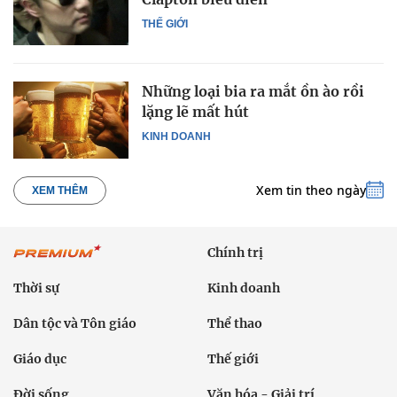
THẾ GIỚI
Những loại bia ra mắt ồn ào rồi
lặng lẽ mất hút
KINH DOANH
Xem tin theo ngày
XEM THÊM
Chính trị
Thời sự
Kinh doanh
Dân tộc và Tôn giáo
Thể thao
Giáo dục
Thế giới
Đời sống
Văn hóa - Giải trí