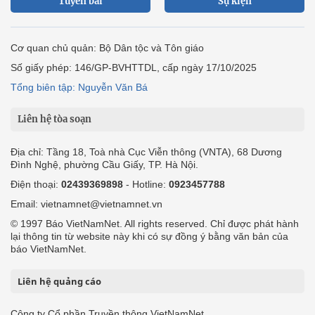
Tuyến bài
Sự kiện
Cơ quan chủ quản: Bộ Dân tộc và Tôn giáo
Số giấy phép: 146/GP-BVHTTDL, cấp ngày 17/10/2025
Tổng biên tập: Nguyễn Văn Bá
Liên hệ tòa soạn
Địa chỉ: Tầng 18, Toà nhà Cục Viễn thông (VNTA), 68 Dương
Đình Nghệ, phường Cầu Giấy, TP. Hà Nội.
Điện thoại:
02439369898
- Hotline:
0923457788
Email: vietnamnet@vietnamnet.vn
© 1997 Báo VietNamNet. All rights reserved. Chỉ được phát hành
lại thông tin từ website này khi có sự đồng ý bằng văn bản của
báo VietNamNet.
Liên hệ quảng cáo
Công ty Cổ phần Truyền thông VietNamNet