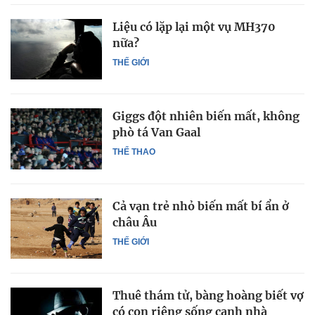
Liệu có lặp lại một vụ MH370
nữa?
THẾ GIỚI
Giggs đột nhiên biến mất, không
phò tá Van Gaal
THỂ THAO
Cả vạn trẻ nhỏ biến mất bí ẩn ở
châu Âu
THẾ GIỚI
Thuê thám tử, bàng hoàng biết vợ
có con riêng sống cạnh nhà