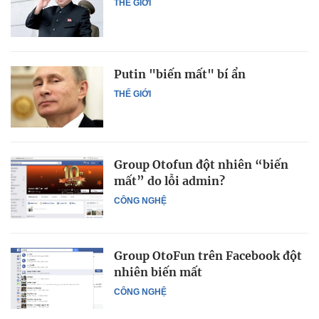
THẾ GIỚI
Putin "biến mất" bí ẩn
THẾ GIỚI
Group Otofun đột nhiên “biến
mất” do lỗi admin?
CÔNG NGHỆ
Group OtoFun trên Facebook đột
nhiên biến mất
CÔNG NGHỆ