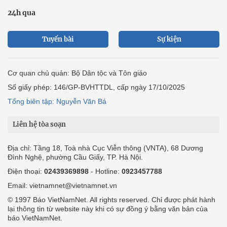
24h qua
Tuyến bài
Sự kiện
Cơ quan chủ quản: Bộ Dân tộc và Tôn giáo
Số giấy phép: 146/GP-BVHTTDL, cấp ngày 17/10/2025
Tổng biên tập: Nguyễn Văn Bá
Liên hệ tòa soạn
Địa chỉ: Tầng 18, Toà nhà Cục Viễn thông (VNTA), 68 Dương
Đình Nghệ, phường Cầu Giấy, TP. Hà Nội.
Điện thoại:
02439369898
- Hotline:
0923457788
Email: vietnamnet@vietnamnet.vn
© 1997 Báo VietNamNet. All rights reserved. Chỉ được phát hành
lại thông tin từ website này khi có sự đồng ý bằng văn bản của
báo VietNamNet.