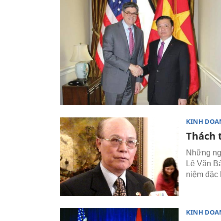
KINH DOA
Thách 
Những ngà
Lê Văn Bà
niệm đặc b
KINH DOA