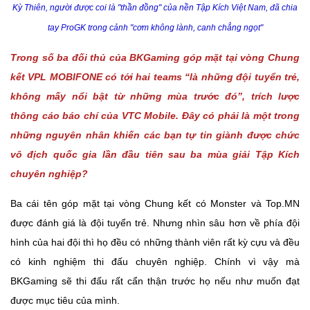
Kỳ Thiên, người được coi là "thần đồng" của nền Tập Kích Việt Nam, đã chia
tay ProGK trong cảnh "cơm không lành, canh chẳng ngọt"
Trong số ba đối thủ của BKGaming góp mặt tại vòng Chung
kết VPL MOBIFONE có tới hai teams “là những đội tuyển trẻ,
không mấy nổi bật từ những mùa trước đó”, trích lược
thông cáo báo chí của VTC Mobile. Đây có phải là một trong
những nguyên nhân khiến các bạn tự tin giành được chức
vô địch quốc gia lần đầu tiên sau ba mùa giải Tập Kích
chuyên nghiệp?
Ba cái tên góp mặt tại vòng Chung kết có Monster và Top.MN
được đánh giá là đội tuyển trẻ. Nhưng nhìn sâu hơn về phía đội
hình của hai đội thì họ đều có những thành viên rất kỳ cựu và đều
có kinh nghiệm thi đấu chuyên nghiệp. Chính vì vậy mà
BKGaming sẽ thi đấu rất cẩn thận trước họ nếu như muốn đạt
được mục tiêu của mình.