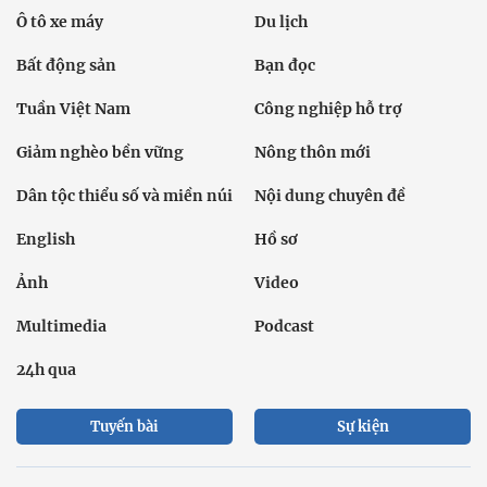
Ô tô xe máy
Du lịch
Bất động sản
Bạn đọc
Tuần Việt Nam
Công nghiệp hỗ trợ
Giảm nghèo bền vững
Nông thôn mới
Dân tộc thiểu số và miền núi
Nội dung chuyên đề
English
Hồ sơ
Ảnh
Video
Multimedia
Podcast
24h qua
Tuyến bài
Sự kiện