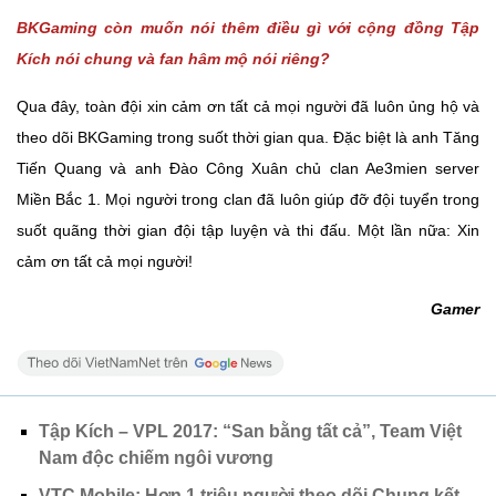
BKGaming còn muốn nói thêm điều gì với cộng đồng Tập
Kích nói chung và fan hâm mộ nói riêng?
Qua đây, toàn đội xin cảm ơn tất cả mọi người đã luôn ủng hộ và
theo dõi BKGaming trong suốt thời gian qua. Đặc biệt là anh Tăng
Tiến Quang và anh Đào Công Xuân chủ clan Ae3mien server
Miền Bắc 1. Mọi người trong clan đã luôn giúp đỡ đội tuyển trong
suốt quãng thời gian đội tập luyện và thi đấu. Một lần nữa: Xin
cảm ơn tất cả mọi người!
Gamer
Tập Kích – VPL 2017: “San bằng tất cả”, Team Việt
Nam độc chiếm ngôi vương
VTC Mobile: Hơn 1 triệu người theo dõi Chung kết