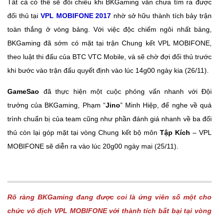
Tất cả có thể sẽ đổi chiều khi BKGaming vẫn chưa tìm ra được
đối thủ tại
VPL MOBIFONE 2017
nhờ sở hữu thành tích bảy trận
toàn thắng ở vòng bảng. Với việc độc chiếm ngôi nhất bảng,
BKGaming đã sớm có mặt tại trận Chung kết VPL MOBIFONE,
theo luật thi đấu của BTC VTC Mobile, và sẽ chờ đợi đối thủ trước
khi bước vào trận đấu quyết định vào lúc 14g00 ngày kia (26/11).
GameSao
đã thực hiện một cuộc phỏng vấn nhanh với Đội
trưởng của BKGaming, Phạm “
Jino
” Minh Hiệp, để nghe về quá
trình chuẩn bị của team cũng như phần đánh giá nhanh về ba đối
thủ còn lại góp mặt tại vòng Chung kết bộ môn
Tập Kích
– VPL
MOBIFONE sẽ diễn ra vào lúc 20g00 ngày mai (25/11).
Rõ ràng BKGaming đang được coi là ứng viên số một cho
chức vô địch VPL MOBIFONE với thành tích bất bại tại vòng