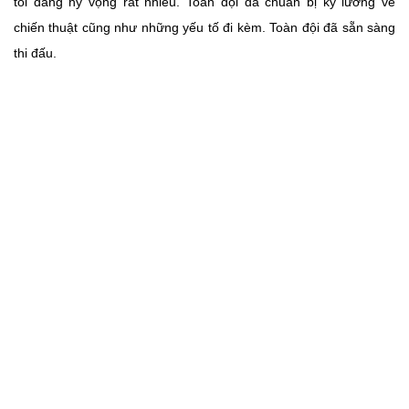
tôi đang hy vọng rất nhiều. Toàn đội đã chuẩn bị kỹ lưỡng về
chiến thuật cũng như những yếu tố đi kèm. Toàn đội đã sẵn sàng
thi đấu.