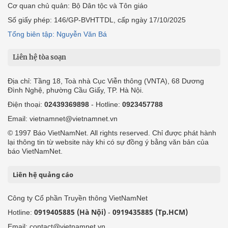
Cơ quan chủ quản: Bộ Dân tộc và Tôn giáo
Số giấy phép: 146/GP-BVHTTDL, cấp ngày 17/10/2025
Tổng biên tập: Nguyễn Văn Bá
Liên hệ tòa soạn
Địa chỉ: Tầng 18, Toà nhà Cục Viễn thông (VNTA), 68 Dương
Đình Nghệ, phường Cầu Giấy, TP. Hà Nội.
Điện thoại:
02439369898
- Hotline:
0923457788
Email: vietnamnet@vietnamnet.vn
© 1997 Báo VietNamNet. All rights reserved. Chỉ được phát hành
lại thông tin từ website này khi có sự đồng ý bằng văn bản của
báo VietNamNet.
Liên hệ quảng cáo
Công ty Cổ phần Truyền thông VietNamNet
0919405885 (Hà Nội)
0919435885 (Tp.HCM)
Hotline:
-
Email: contact@vietnamnet.vn