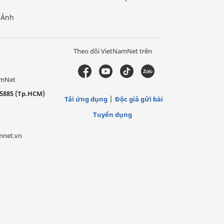
Ảnh
Theo dõi VietNamNet trên
amNet
5885 (Tp.HCM)
Tải ứng dụng
Độc giả gửi bài
Tuyển dụng
mnet.vn