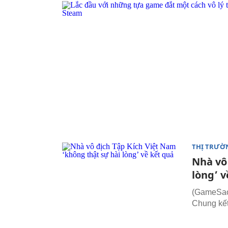
THỊ TRƯỜ
Nhà vô
lòng’ v
(GameSao.
Chung kế