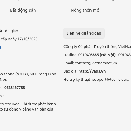
Bất động sản
Nông thôn mới
à Tôn giáo
Liên hệ quảng cáo
 cấp ngày 17/10/2025
Công ty Cổ phần Truyền thông VietN
á
Hotline:
0919405885 (Hà Nội)
-
091943
Email: contact@vietnamnet.vn
Báo giá:
http://vads.vn
Viễn thông (VNTA), 68 Dương Đình
Nội.
Hỗ trợ kỹ thuật: support@tech.vietna
ne:
0923457788
.vn
ts reserved. Chỉ được phát hành
i có sự đồng ý bằng văn bản của