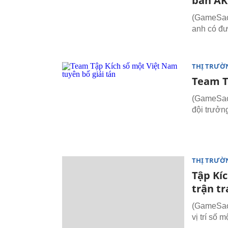
bắn AK
(GameSao.
anh có đư
THỊ TRƯỜ
Team T
(GameSao.
đội trưởn
THỊ TRƯỜ
Tập Kí
trận t
(GameSao.
vị trí số 