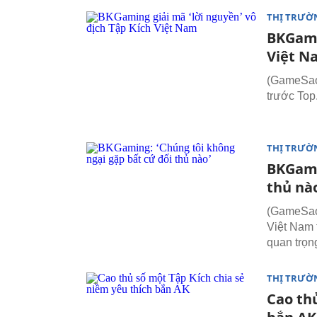
THỊ TRƯỜ
BKGami
Việt N
(GameSao.
trước Top
THỊ TRƯỜ
BKGami
thủ nà
(GameSao.
Việt Nam 
quan trọn
THỊ TRƯỜ
Cao thủ