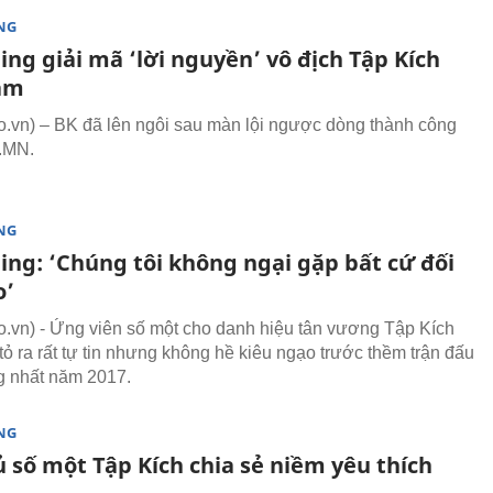
NG
ng giải mã ‘lời nguyền’ vô địch Tập Kích
am
vn) – BK đã lên ngôi sau màn lội ngược dòng thành công
.MN.
NG
ng: ‘Chúng tôi không ngại gặp bất cứ đối
o’
vn) - Ứng viên số một cho danh hiệu tân vương Tập Kích
tỏ ra rất tự tin nhưng không hề kiêu ngạo trước thềm trận đấu
g nhất năm 2017.
NG
 số một Tập Kích chia sẻ niềm yêu thích