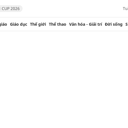
 CUP 2026
Tu
giáo
Giáo dục
Thế giới
Thể thao
Văn hóa - Giải trí
Đời sống
S