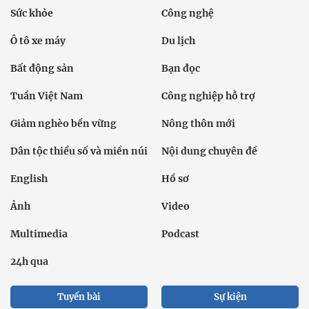
Sức khỏe
Công nghệ
Ô tô xe máy
Du lịch
Bất động sản
Bạn đọc
Tuần Việt Nam
Công nghiệp hỗ trợ
Giảm nghèo bền vững
Nông thôn mới
Dân tộc thiểu số và miền núi
Nội dung chuyên đề
English
Hồ sơ
Ảnh
Video
Multimedia
Podcast
24h qua
Tuyến bài
Sự kiện