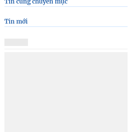
Tin cùng chuyên mục
Tin mới