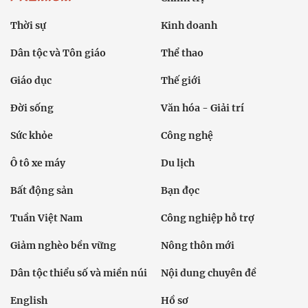
Thời sự
Kinh doanh
Dân tộc và Tôn giáo
Thể thao
Giáo dục
Thế giới
Đời sống
Văn hóa - Giải trí
Sức khỏe
Công nghệ
Ô tô xe máy
Du lịch
Bất động sản
Bạn đọc
Tuần Việt Nam
Công nghiệp hỗ trợ
Giảm nghèo bền vững
Nông thôn mới
Dân tộc thiểu số và miền núi
Nội dung chuyên đề
English
Hồ sơ