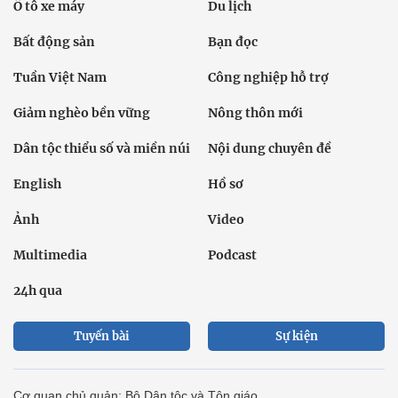
Ô tô xe máy
Du lịch
Bất động sản
Bạn đọc
Tuần Việt Nam
Công nghiệp hỗ trợ
Giảm nghèo bền vững
Nông thôn mới
Dân tộc thiểu số và miền núi
Nội dung chuyên đề
English
Hồ sơ
Ảnh
Video
Multimedia
Podcast
24h qua
Tuyến bài
Sự kiện
Cơ quan chủ quản: Bộ Dân tộc và Tôn giáo