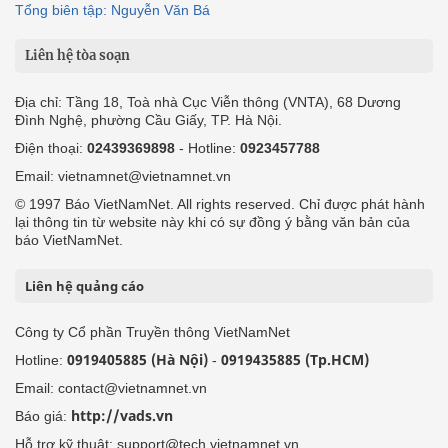
Tổng biên tập: Nguyễn Văn Bá
Liên hệ tòa soạn
Địa chỉ: Tầng 18, Toà nhà Cục Viễn thông (VNTA), 68 Dương
Đình Nghệ, phường Cầu Giấy, TP. Hà Nội.
Điện thoại:
02439369898
- Hotline:
0923457788
Email: vietnamnet@vietnamnet.vn
© 1997 Báo VietNamNet. All rights reserved. Chỉ được phát hành
lại thông tin từ website này khi có sự đồng ý bằng văn bản của
báo VietNamNet.
Liên hệ quảng cáo
Công ty Cổ phần Truyền thông VietNamNet
0919405885 (Hà Nội)
0919435885 (Tp.HCM)
Hotline:
-
Email: contact@vietnamnet.vn
http://vads.vn
Báo giá:
Hỗ trợ kỹ thuật: support@tech.vietnamnet.vn