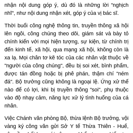
nhận nội dung góp ý, dù đó là những lời "nghịch
nhĩ", như nội dung nhận xét, góp ý của vị bác sĩ.
Thời buổi công nghệ thông tin, truyền thông xã hội
lên ngôi, công chúng theo dõi, giám sát và bày tỏ
chính kiến với mọi hiện tượng, sự kiện, từ chính trị
đến kinh tế, xã hội, qua mạng xã hội, không còn là
xa lạ. Mọi chân tơ kẽ tóc của các nhân vật thuộc về
"người của công chúng", đều bị soi xét, bình phẩm,
được tán đồng hoặc bị phê phán, thậm chí "ném
đá". Bộ trưởng cũng không là ngoại lệ. Ứng xử thế
nào để có lợi, khi bị truyền thông "soi", phụ thuộc
vào độ nhạy cảm, năng lực xử lý tình huống của cá
nhân.
Việc Chánh văn phòng Bộ, thừa lệnh Bộ trưởng, vội
vàng ký công văn gửi Sở Y tế Thừa Thiên - Huế,