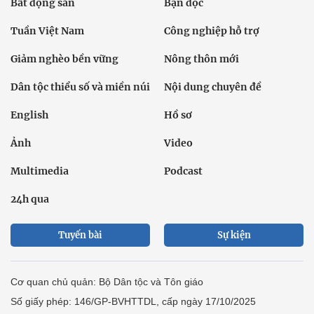
Bất động sản
Bạn đọc
Tuần Việt Nam
Công nghiệp hỗ trợ
Giảm nghèo bền vững
Nông thôn mới
Dân tộc thiểu số và miền núi
Nội dung chuyên đề
English
Hồ sơ
Ảnh
Video
Multimedia
Podcast
24h qua
Tuyến bài
Sự kiện
Cơ quan chủ quản: Bộ Dân tộc và Tôn giáo
Số giấy phép: 146/GP-BVHTTDL, cấp ngày 17/10/2025