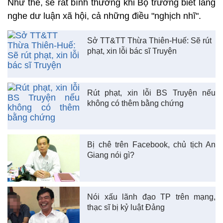
Như thế, sẽ rất bình thường khi Bộ trưởng biết lắng
nghe dư luận xã hội, cả những điều "nghịch nhĩ".
Sở TT&TT Thừa Thiên-Huế: Sẽ rút
phạt, xin lỗi bác sĩ Truyện
Rút phạt, xin lỗi BS Truyện nếu
không có thêm bằng chứng
Bị chê trên Facebook, chủ tịch An
Giang nói gì?
Nói xấu lãnh đạo TP trên mạng,
thạc sĩ bị kỷ luật Đảng