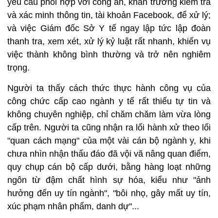
yêu cầu phối hợp với công an, khẩn trương kiểm tra
và xác minh thông tin, tài khoản Facebook, để xử lý;
và việc Giám đốc Sở Y tế ngay lập tức lập đoàn
thanh tra, xem xét, xử lý kỷ luật rất nhanh, khiến vụ
việc thành không bình thường và trở nên nghiêm
trọng.
Người ta thấy cách thức thực hành công vụ của
công chức cấp cao ngành y tế rất thiếu tự tin và
không chuyên nghiệp, chỉ chăm chăm làm vừa lòng
cấp trên. Người ta cũng nhận ra lối hành xử theo lối
"quan cách mạng" của một vài cán bộ ngành y, khi
chưa nhìn nhận thấu đáo đã vội vã nâng quan điểm,
quy chụp cán bộ cấp dưới, bằng hàng loạt những
ngôn từ đậm chất hình sự hóa, kiểu như "ảnh
hưởng đến uy tín ngành", "bôi nhọ, gây mất uy tín,
xúc phạm nhân phẩm, danh dự"...