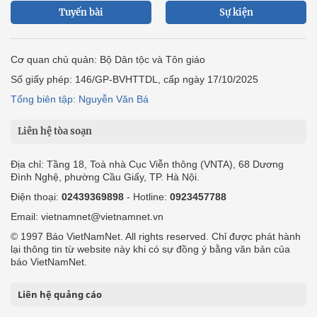
Tuyến bài
Sự kiện
Cơ quan chủ quản: Bộ Dân tộc và Tôn giáo
Số giấy phép: 146/GP-BVHTTDL, cấp ngày 17/10/2025
Tổng biên tập: Nguyễn Văn Bá
Liên hệ tòa soạn
Địa chỉ: Tầng 18, Toà nhà Cục Viễn thông (VNTA), 68 Dương
Đình Nghệ, phường Cầu Giấy, TP. Hà Nội.
Điện thoại:
02439369898
- Hotline:
0923457788
Email: vietnamnet@vietnamnet.vn
© 1997 Báo VietNamNet. All rights reserved. Chỉ được phát hành
lại thông tin từ website này khi có sự đồng ý bằng văn bản của
báo VietNamNet.
Liên hệ quảng cáo