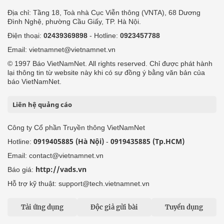
Địa chỉ: Tầng 18, Toà nhà Cục Viễn thông (VNTA), 68 Dương
Đình Nghệ, phường Cầu Giấy, TP. Hà Nội.
Điện thoại:
02439369898
- Hotline:
0923457788
Email: vietnamnet@vietnamnet.vn
© 1997 Báo VietNamNet. All rights reserved. Chỉ được phát hành
lại thông tin từ website này khi có sự đồng ý bằng văn bản của
báo VietNamNet.
Liên hệ quảng cáo
Công ty Cổ phần Truyền thông VietNamNet
0919405885 (Hà Nội)
0919435885 (Tp.HCM)
Hotline:
-
Email: contact@vietnamnet.vn
http://vads.vn
Báo giá:
Hỗ trợ kỹ thuật: support@tech.vietnamnet.vn
Tải ứng dụng
Độc giả gửi bài
Tuyển dụng