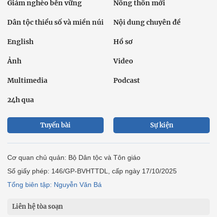
Giảm nghèo bền vững
Nông thôn mới
Dân tộc thiểu số và miền núi
Nội dung chuyên đề
English
Hồ sơ
Ảnh
Video
Multimedia
Podcast
24h qua
Tuyến bài
Sự kiện
Cơ quan chủ quản: Bộ Dân tộc và Tôn giáo
Số giấy phép: 146/GP-BVHTTDL, cấp ngày 17/10/2025
Tổng biên tập: Nguyễn Văn Bá
Liên hệ tòa soạn