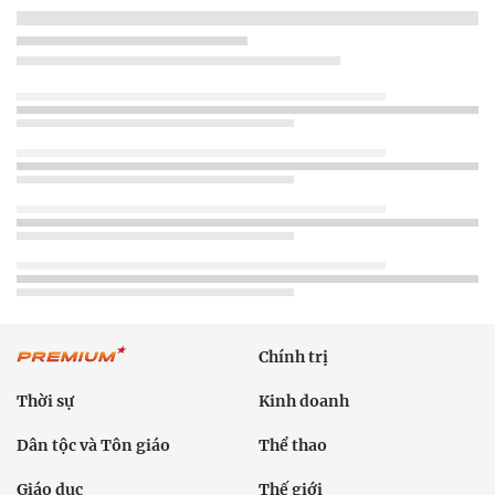
Chính trị
Thời sự
Kinh doanh
Dân tộc và Tôn giáo
Thể thao
Giáo dục
Thế giới
Đời sống
Văn hóa - Giải trí
Sức khỏe
Công nghệ