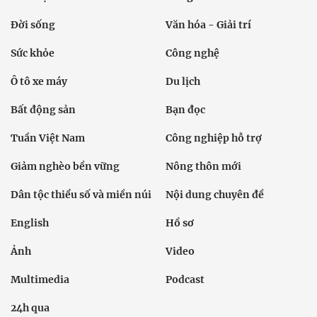
Ô tô xe máy
Du lịch
Bất động sản
Bạn đọc
Tuần Việt Nam
Công nghiệp hỗ trợ
Giảm nghèo bền vững
Nông thôn mới
Dân tộc thiểu số và miền núi
Nội dung chuyên đề
English
Hồ sơ
Ảnh
Video
Multimedia
Podcast
24h qua
Tuyến bài
Sự kiện
Cơ quan chủ quản: Bộ Dân tộc và Tôn giáo