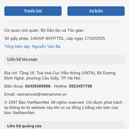
Số giấy phép: 146/GP-BVHTTDL, cấp ngày 17/10/2025
Tổng biên tập: Nguyễn Văn Bá
Liên hệ tòa soạn
Địa chỉ: Tầng 18, Toà nhà Cục Viễn thông (VNTA), 68 Dương
Đình Nghệ, phường Cầu Giấy, TP. Hà Nội.
Điện thoại:
02439369898
- Hotline:
0923457788
Email: vietnamnet@vietnamnet.vn
© 1997 Báo VietNamNet. All rights reserved. Chỉ được phát hành
lại thông tin từ website này khi có sự đồng ý bằng văn bản của
báo VietNamNet.
Liên hệ quảng cáo
Công ty Cổ phần Truyền thông VietNamNet
0919405885 (Hà Nội)
0919435885 (Tp.HCM)
Hotline:
-
Email: contact@vietnamnet.vn