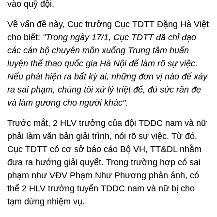
vào quỹ đội.
Về vấn đề này, Cục trưởng Cục TDTT Đặng Hà Việt
cho biết:
"Trong ngày 17/1, Cục TDTT đã chỉ đạo
các cán bộ chuyên môn xuống Trung tâm huấn
luyện thể thao quốc gia Hà Nội để làm rõ sự việc.
Nếu phát hiện ra bất kỳ ai, những đơn vị nào để xảy
ra sai phạm, chúng tôi xử lý triệt để, đủ sức răn đe
và làm gương cho người khác".
Trước mắt, 2 HLV trưởng của đội TDDC nam và nữ
phải làm văn bản giải trình, nói rõ sự việc. Từ đó,
Cục TDTT có cơ sở báo cáo Bộ VH, TT&DL nhằm
đưa ra hướng giải quyết. Trong trường hợp có sai
phạm như VĐV Phạm Như Phương phản ánh, có
thể 2 HLV trưởng tuyển TDDC nam và nữ bị cho
tạm dừng nhiệm vụ.